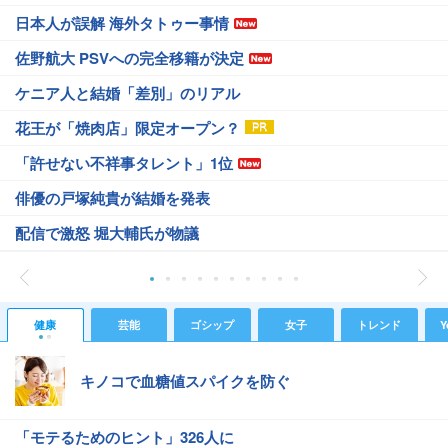
日本人が誤解 海外タトゥー事情
佐野航大 PSVへの完全移籍が決定
ケニア人と結婚「差別」のリアル
花王が「焼肉店」限定オープン？
「許せない不祥事タレント」1位
俳優の戸塚純貴が結婚を発表
配信で激怒 堀大輔氏が物議
健康
芸能
ゴシップ
女子
トレンド
Y
キノコで血糖値スパイクを防ぐ
「モテるためのヒント」326人に