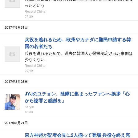
ったという
Record China
07:20
2017年8月31日
兵役を逃れるため…欧州やカナダに難民申請する韓
国の若者たち
兵役を逃れるためで、過去に韓国人が難民認定された事例は
少なくない
Record China
00:40
2017年8月25日
JYJのユチョン、除隊に集まったファンへ挨拶「心
から謝罪と感謝を」
Kstyle
18:33
2017年8月21日
東方神起が記者会見に2人揃って登場 兵役を終え完