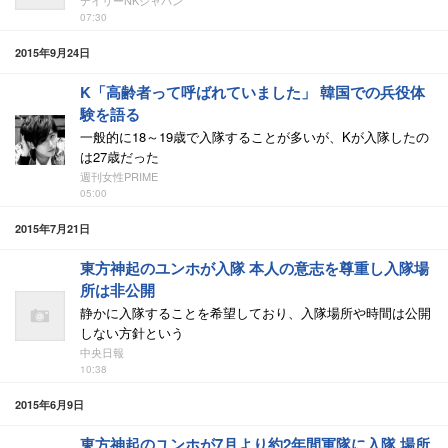
デイリーNKジャパン
07:30
2015年9月24日
K「高齢者って呼ばれていました」 韓国での兵役体
験を語る
一般的に18～19歳で入隊することが多いが、Kが入隊したの
は27歳だった
週刊女性PRIME
05:00
2015年7月21日
東方神起のユンホが入隊 本人の意志を尊重し入隊場
所は非公開
静かに入隊することを希望しており、入隊場所や時間は公開
しない方針という
中央日報
10:38
2015年6月9日
東方神起のユンホが7月より約2年間軍隊に入隊 場所