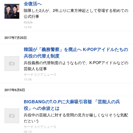
全復活へ
除隊した2人が、2年ぶりに東方神起として登場する初めての
公式行事
Kstyle
12:06
2017年7月25日
韓国が「義務警察」を廃止へ K-POPアイドルたちの
兵役の代替え制度
兵役義務の代替制度のようなもので、K-POPアイドルなどの
芸能人も従事
サーチコリアニュース
10:36
2017年6月6日
BIGBANGのT.O.Pに大麻吸引容疑 「芸能人の兵
役」への余波とは
兵役中の芸能人に対する世間の見方が厳しくなりそうな気配
だという
サーチコリアニュース
06:15