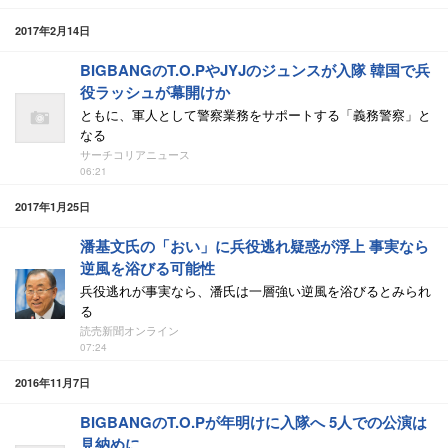
2017年2月14日
BIGBANGのT.O.PやJYJのジュンスが入隊 韓国で兵
役ラッシュが幕開けか
ともに、軍人として警察業務をサポートする「義務警察」と
なる
サーチコリアニュース
06:21
2017年1月25日
潘基文氏の「おい」に兵役逃れ疑惑が浮上 事実なら
逆風を浴びる可能性
兵役逃れが事実なら、潘氏は一層強い逆風を浴びるとみられ
る
読売新聞オンライン
07:24
2016年11月7日
BIGBANGのT.O.Pが年明けに入隊へ 5人での公演は
見納めに