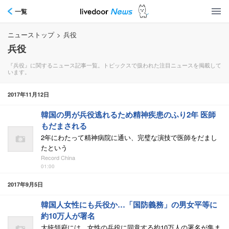
一覧
ニューストップ
>
兵役
兵役
『兵役』に関するニュース記事一覧。トピックスで扱われた注目ニュースを掲載して
います。
2017年11月12日
韓国の男が兵役逃れるため精神疾患のふり2年 医師
もだまされる
2年にわたって精神病院に通い、完璧な演技で医師をだまし
たという
Record China
01:00
2017年9月5日
韓国人女性にも兵役か…「国防義務」の男女平等に
約10万人が署名
大統領府には、女性の兵役に同意する約10万人の署名が集ま