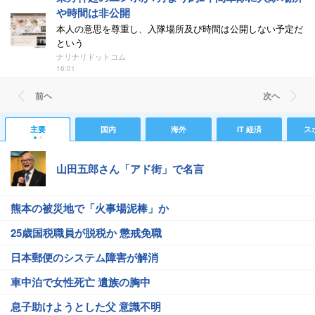
や時間は非公開
本人の意思を尊重し、入隊場所及び時間は公開しない予定だ
という
ナリナリドットコム
16:01
前ヘ
次ヘ
主要
国内
海外
IT 経済
ス
山田五郎さん「アド街」で名言
熊本の被災地で「火事場泥棒」か
25歳国税職員が脱税か 懲戒免職
日本郵便のシステム障害が解消
車中泊で女性死亡 遺族の胸中
息子助けようとした父 意識不明