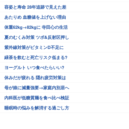
容姿と寿命 28年追跡で見えた差
あたりめ 血糖値を上げない理由
体重62kg→82kgに 寺田心の生活
夏のむくみ対策 ツボ&反射区押し
紫外線対策がビタミンD不足に
緑茶を飲むと死亡リスク低まる?
ヨーグルト いつ食べたらいい?
休みだが疲れる 隠れ疲労対策は
母が娘に減量強要→家庭内別居へ
内科医が低糖質麺を食べ比べ検証
睡眠時の悩みを解消する過ごし方