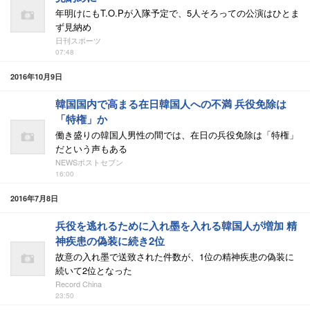
年明けにもT.O.Pが入隊予定で、5人そろっての公演はひとま
ず見納め
日刊スポーツ
07:48
2016年10月9日
韓国国内で高まる在日韓国人への不満 兵役免除は
「特権」か
働き盛りの韓国人男性の間では、在日の兵役免除は「特権」
だという声もある
NEWSポストセブン
16:00
2016年7月8日
兵役を逃れるために入れ墨を入れる韓国人が増加 精
神疾患の偽装に続き2位
故意の入れ墨で送致された件数が、1位の精神疾患の偽装に
続いて2位となった
Record China
23:50