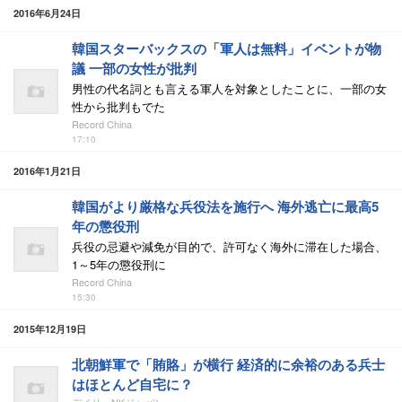
2016年6月24日
韓国スターバックスの「軍人は無料」イベントが物
議 一部の女性が批判
男性の代名詞とも言える軍人を対象としたことに、一部の女
性から批判もでた
Record China
17:10
2016年1月21日
韓国がより厳格な兵役法を施行へ 海外逃亡に最高5
年の懲役刑
兵役の忌避や減免が目的で、許可なく海外に滞在した場合、
1～5年の懲役刑に
Record China
15:30
2015年12月19日
北朝鮮軍で「賄賂」が横行 経済的に余裕のある兵士
はほとんど自宅に？