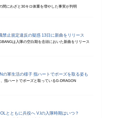
の間にわざと30キロ体重を増やした事実が判明
Pに兼職禁止規定違反の疑惑 13日に新曲をリリース
るBIGBANGは入隊の空白期を念頭においた新曲をリリース
AGONの軍生活の様子 指ハートでポーズを取る姿も
、指ハートでポーズと取っているG-DRAGON
EもSOLとともに兵役へ V.Iの入隊時期はいつ？