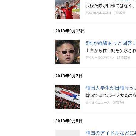
兵役免除が目標ではなく
FOOTBALL ZONE
7時50分
2018年9月15日
8割が経験ありと回答
上官から性上納を要求され
デイリーNKジャパン
17時25分
2018年9月7日
韓国人学生が日韓サッ
韓国ではスポーツ大会の
まぐまぐニュース
0時57分
2018年9月5日
韓国のアイドルなどに