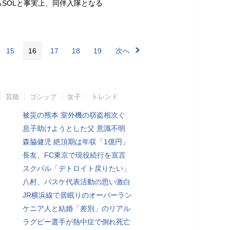
るSOLと事実上、同伴入隊となる
15
16
17
18
19
次へ
芸能
ゴシップ
女子
トレンド
被災の熊本 室外機の窃盗相次ぐ
息子助けようとした父 意識不明
森脇健児 絶頂期は年収「1億円」
長友、FC東京で現役続行を宣言
スクバル「デトロイト戻りたい」
八村、バスケ代表活動の思い激白
JR横浜線で居眠りのオーバーラン
ケニア人と結婚「差別」のリアル
ラグビー選手が熱中症で倒れ死亡