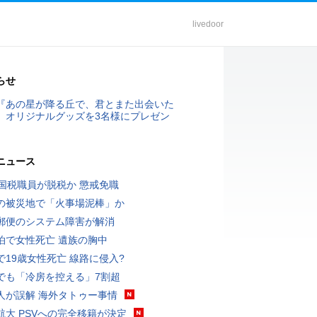
livedoor
らせ
『あの星が降る丘で、君とまた出会いた
』オリジナルグッズを3名様にプレゼン
ニュース
歳国税職員が脱税か 懲戒免職
の被災地で「火事場泥棒」か
郵便のシステム障害が解消
泊で女性死亡 遺族の胸中
で19歳女性死亡 線路に侵入?
でも「冷房を控える」7割超
人が誤解 海外タトゥー事情
航大 PSVへの完全移籍が決定