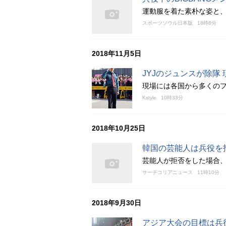
運動服を着た素朴な姿と
スポーツソウル日本版
18時8分
2018年11月5日
JYJのジュンスが除隊
現場には各国から多くの
Kstyle
10時33分
2018年10月25日
韓国の芸能人は兵役を
芸能人が拒否をした場合
サーチコリアニュース
11時10分
2018年9月30日
アジア大会の目標は兵