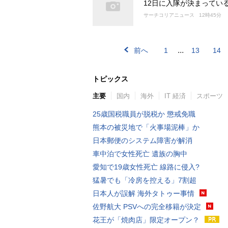
12日に入隊が決まってい
サーチコリアニュース
12時45分
...
前へ
1
13
14
トピックス
主要
国内
海外
IT 経済
スポーツ
25歳国税職員が脱税か 懲戒免職
熊本の被災地で「火事場泥棒」か
日本郵便のシステム障害が解消
車中泊で女性死亡 遺族の胸中
愛知で19歳女性死亡 線路に侵入?
猛暑でも「冷房を控える」7割超
日本人が誤解 海外タトゥー事情
佐野航大 PSVへの完全移籍が決定
花王が「焼肉店」限定オープン？