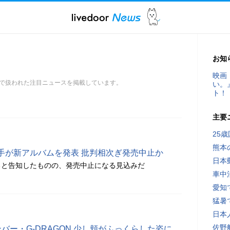
お知
映画
で扱われた注目ニュースを掲載しています。
い。
ト！
主要
25
熊本
手が新アルバムを発表 批判相次ぎ発売中止か
日本
ると告知したものの、発売中止になる見込みだ
車中
愛知
猛暑
日本
佐野
ンバー・G-DRAGON 少し頬がふっくらした姿に