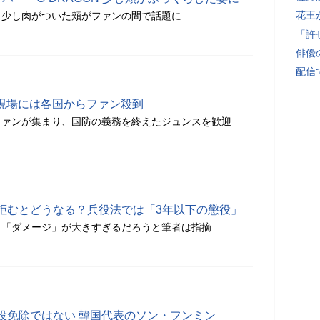
花王
、少し肉がついた頬がファンの間で話題に
「許
俳優
配信
 現場には各国からファン殺到
ファンが集まり、国防の義務を終えたジュンスを歓迎
拒むとどうなる？兵役法では「3年以下の懲役」
、「ダメージ」が大きすぎるだろうと筆者は指摘
役免除ではない 韓国代表のソン・フンミン