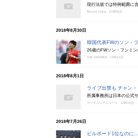
現行法規では特例範囲に
Record China
21時50分
2018年8月30日
韓国代表FWのソン・
26歳のFWソン・フンミ
THE ANSWER
14時12分
2018年8月1日
ライブ出禁も チャン
所属事務所は日本の公式
サーチコリアニュース
12時16分
2018年7月26日
ビルボード1位なのに