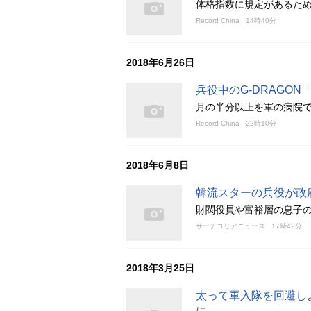
体格指数に規定があるた
Record China
14時40分
2018年6月26日
兵役中のG-DRAGO
月の半分以上を軍の病院
Record China
22時10分
2018年6月8日
韓流スターの兵役が政
財閥役員や富裕層の息子
サーチコリアニュース
17時42分
2018年3月25日
太って軍入隊を回避し
に