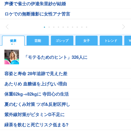
声優で雀士の伊達朱里紗が結婚
ロケでの無断撮影に女性アナ苦言
健康
芸能
ゴシップ
女子
トレンド
Y
「モテるためのヒント」326人に
容姿と寿命 28年追跡で見えた差
あたりめ 血糖値を上げない理由
体重62kg→82kgに 寺田心の生活
夏のむくみ対策 ツボ&反射区押し
紫外線対策がビタミンD不足に
緑茶を飲むと死亡リスク低まる?