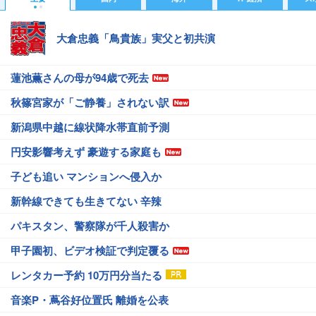
大倉忠義「鳥貴族」実父と初共演
蓮池薫さんの母が94歳で死去
秋篠宮家が「ご静養」されない訳
新潟県中越に線状降水帯直前予測
円安影響考えず 豪遊する家庭も
子ども追い マンションへ侵入か
新幹線できても生きてない 辛辣
パキスタン、警察隊が千人殺害か
甲子園初、ビデオ検証で判定覆る
レンタカー予約 10万円分当たる
音楽P・蔦谷好位置氏 離婚を公表