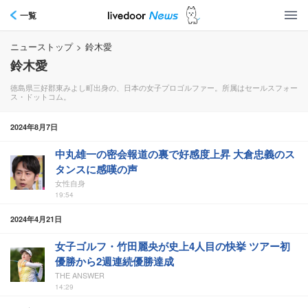
一覧
ニューストップ
>
鈴木愛
鈴木愛
徳島県三好郡東みよし町出身の、日本の女子プロゴルファー。所属はセールスフォー
ス・ドットコム。
2024年8月7日
中丸雄一の密会報道の裏で好感度上昇 大倉忠義のス
タンスに感嘆の声
女性自身
19:54
2024年4月21日
女子ゴルフ・竹田麗央が史上4人目の快挙 ツアー初
優勝から2週連続優勝達成
THE ANSWER
14:29