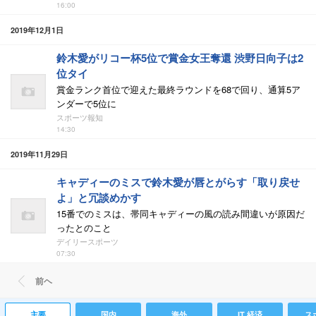
16:00
2019年12月1日
鈴木愛がリコー杯5位で賞金女王奪還 渋野日向子は2
位タイ
賞金ランク首位で迎えた最終ラウンドを68で回り、通算5ア
ンダーで5位に
スポーツ報知
14:30
2019年11月29日
キャディーのミスで鈴木愛が唇とがらす「取り戻せ
よ」と冗談めかす
15番でのミスは、帯同キャディーの風の読み間違いが原因だ
ったとのこと
デイリースポーツ
07:30
前ヘ
主要
国内
海外
IT 経済
ス