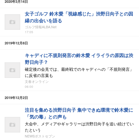
2020年3月14日
女子ゴルフ 鈴木愛「視線感じた」渋野日向子との因
縁の出会いを語る
ゴルフ情報ALBA.Net
17:05
2019年12月8日
キャディに不規則発言の鈴木愛 イライラの原因は渋
野日向子？
確定後の会見では、最終戦でのキャディへの「不規則発言」
に反省の言葉も
文春オンライン
06:00
2019年12月2日
注目を集める渋野日向子 集中できぬ環境で鈴木愛に
「気の毒」との声も
大会中、メディアやギャラリーは渋野日向子を追い続けてい
たという
NEWSポストセブン