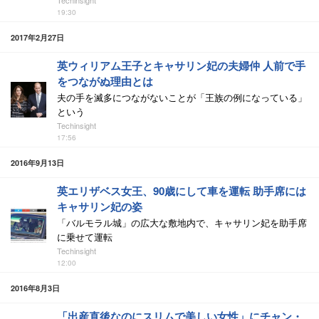
Techinsight
19:30
2017年2月27日
英ウィリアム王子とキャサリン妃の夫婦仲 人前で手
をつながぬ理由とは
夫の手を滅多につながないことが「王族の例になっている」
という
Techinsight
17:56
2016年9月13日
英エリザベス女王、90歳にして車を運転 助手席には
キャサリン妃の姿
「バルモラル城」の広大な敷地内で、キャサリン妃を助手席
に乗せて運転
Techinsight
12:00
2016年8月3日
「出産直後なのにスリムで美しい女性」にチャン・