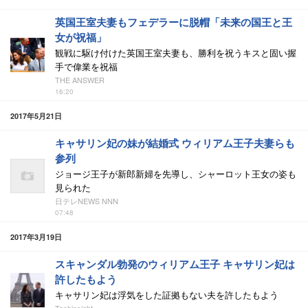
英国王室夫妻もフェデラーに脱帽「未来の国王と王
女が祝福」
観戦に駆け付けた英国王室夫妻も、勝利を祝うキスと固い握
手で偉業を祝福
THE ANSWER
16:20
2017年5月21日
キャサリン妃の妹が結婚式 ウィリアム王子夫妻らも
参列
ジョージ王子が新郎新婦を先導し、シャーロット王女の姿も
見られた
日テレNEWS NNN
07:48
2017年3月19日
スキャンダル勃発のウィリアム王子 キャサリン妃は
許したもよう
キャサリン妃は浮気をした証拠もない夫を許したもよう