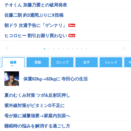
テオくん 加藤乃愛との破局発表
佐藤二朗 約3週間ぶりにX投稿
朝ドラ 次週予告に「ゲンナリ」
ヒコロヒー 割引お握り買わない
健康
芸能
ゴシップ
女子
トレンド
Y
体重62kg→82kgに 寺田心の生活
夏のむくみ対策 ツボ&反射区押し
紫外線対策がビタミンD不足に
母が娘に減量強要→家庭内別居へ
睡眠時の悩みを解消する過ごし方