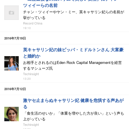
ツィイーらの名前
チャン・ツィイーやヤン・ミー、英キャサリン妃らの名前が
挙がっている
Record China
19:10
2016年7月19日
英キャサリン妃の妹ピッパ・ミドルトンさん 大富豪
と婚約か
お相手とされるのはEden Rock Capital Managementを経営
するマシューズ氏
Techinsight
13:20
2016年7月12日
激ヤセ止まらぬキャサリン妃 健康を危惧する声あが
る
「食生活のせいか」「体重を増やした方が良い」という声も
上がっている
Techinsight