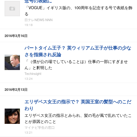
念号の表紙に
「VOGUE」イギリス版の、100周年を記念する号で表紙を飾
る
日テレNEWS NNN
19:18
2016年3月16日
パートタイム王子？ 英ウィリアム王子が仕事の少な
さを指摘され反論
「（僕が公の場でしていることは）仕事の一部にすぎませ
ん」と釈明した
Techinsight
13:24
2016年2月13日
エリザベス女王の指示で？ 英国王室の髪型へのこだ
わり
エリザベス女王の指示とみられ、髪の毛が風で乱れていたこ
とが原因とのこと
マイナビ学生の窓口
13:21