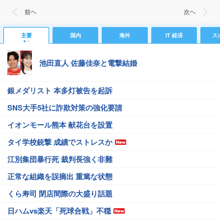
前ヘ
次ヘ
主要
国内
海外
IT 経済
ス
池田直人 佐藤佳奈と電撃結婚
銀メダリスト 本多灯被告を起訴
SNS大手5社に詐欺対策の強化要請
イオンモール熊本 献花台を設置
タイ学校銃撃 成績でストレスか
江別集団暴行死 裁判長強く非難
正常な組織を誤摘出 重篤な状態
くら寿司 閉店間際の大盛り話題
日ハムvs楽天「死球合戦」不穏