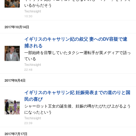
いるからだそう
Techinsight
10:30
2017年10月14日
イギリスのキャサリン妃の叔父 妻へのDV容疑で逮
捕される
一部始終を目撃していたタクシー運転手が英メディアで語っ
ている
Techinsight
22:48
2017年9月4日
イギリスのキャサリン妃 妊娠発表までの道のりと国
民の喜び
シャーロット王女の誕生後、妊娠の噂がたびたび上がるよう
になったという
Techinsight
23:39
2017年7月17日