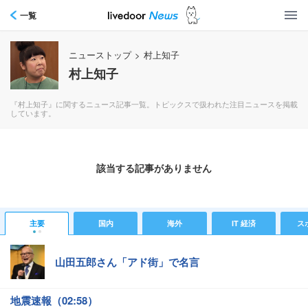
一覧
ニューストップ
>
村上知子
村上知子
『村上知子』に関するニュース記事一覧。トピックスで扱われた注目ニュースを掲載
しています。
該当する記事がありません
主要
国内
海外
IT 経済
ス
山田五郎さん「アド街」で名言
地震速報（02:58）