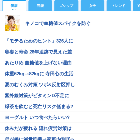
健康
芸能
ゴシップ
女子
トレンド
Y
キノコで血糖値スパイクを防ぐ
「モテるためのヒント」326人に
容姿と寿命 28年追跡で見えた差
あたりめ 血糖値を上げない理由
体重62kg→82kgに 寺田心の生活
夏のむくみ対策 ツボ&反射区押し
紫外線対策がビタミンD不足に
緑茶を飲むと死亡リスク低まる?
ヨーグルト いつ食べたらいい?
休みだが疲れる 隠れ疲労対策は
母が娘に減量強要→家庭内別居へ