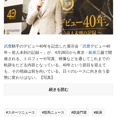
武豊
騎手のデビュー40年を記念した展示会「
武豊
デビュー40
年～前人未到の記録～」が、4月28日から東京・
銀座
三越で開
催される。トロフィーや写真、映像などを通してこれまでの
軌跡をたどる内容となっている。40年という節目を迎えて
も、その視線は前を向いている。日々のレースに向き合う姿
勢に変わりはない。【写真】
続きを読む
#スポーツニュース
#競馬ニュース
#凱旋門賞
#銀座