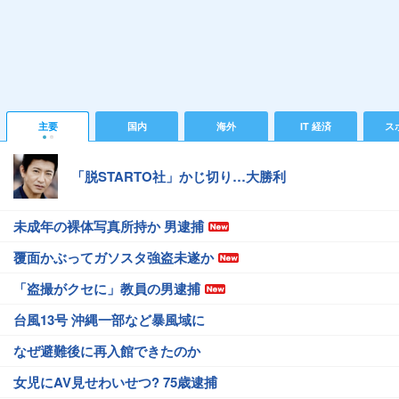
主要
国内
海外
IT 経済
ス
「脱STARTO社」かじ切り…大勝利
未成年の裸体写真所持か 男逮捕
覆面かぶってガソスタ強盗未遂か
「盗撮がクセに」教員の男逮捕
台風13号 沖縄一部など暴風域に
なぜ避難後に再入館できたのか
女児にAV見せわいせつ? 75歳逮捕