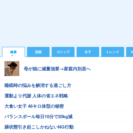
健康
芸能
ゴシップ
女子
トレンド
Y
母が娘に減量強要→家庭内別居へ
睡眠時の悩みを解消する過ごし方
運動より代謝 人体の省エネ戦略
大食い女子 46キロ体型の秘密
バランスボール毎日10分で20kg減
躁状態引き起こしかねないNG行動