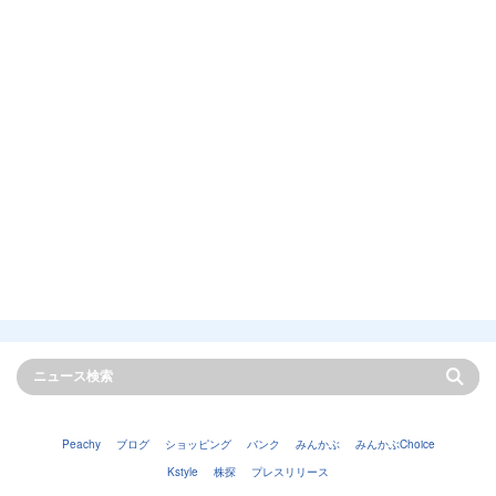
Peachy
ブログ
ショッピング
バンク
みんかぶ
みんかぶChoice
Kstyle
株探
プレスリリース