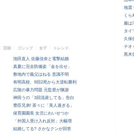
地震
くら
服は
タイ
久保
テオ
芸能
ゴシップ
女子
トレンド
黒木
池田直人 佐藤佳奈と電撃結婚
真夏に完全防備姿「金を出せ」
敷地内で義父はねる 意識不明
有明高校、9回2死から大逆転勝利
広陵の暴力問題 元監督が陳謝
神田うの「3回流産してる」告白
豊臣兄弟! 茶々に「美人過ぎる」
保育園園長 女児にわいせつか
「外国人受け入れ反対」大幅増
結婚してる? さかなクンが回答