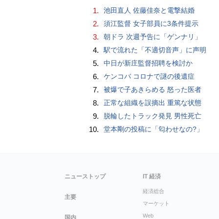
1.
池田直人 佐藤佳奈と電撃結婚
2.
須江監督 女子部員に3条件提示
3.
朝ドラ 次週予告に「ゲンナリ」
4.
駅で流れた「不適切音声」に声明
5.
中日が新庄監督招聘を検討か
6.
ケンコバ コロナで謎の後遺症
7.
被爆で子あきらめる 怒った医者
8.
正常な組織を誤摘出 重篤な状態
9.
脱輪したトラック発見 男性死亡
10.
堂本剛の投稿に「匂わせなの?」
ニューストップ
IT 経済
経済総合
主要
マーケット
Web
国内