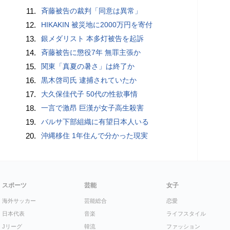
11.
斉藤被告の裁判「同意は異常」
12.
HIKAKIN 被災地に2000万円を寄付
13.
銀メダリスト 本多灯被告を起訴
14.
斉藤被告に懲役7年 無罪主張か
15.
関東「真夏の暑さ」は終了か
16.
黒木啓司氏 逮捕されていたか
17.
大久保佳代子 50代の性欲事情
18.
一言で激昂 巨漢が女子高生殺害
19.
バルサ下部組織に有望日本人いる
20.
沖縄移住 1年住んで分かった現実
スポーツ
芸能
女子
海外サッカー
芸能総合
恋愛
日本代表
音楽
ライフスタイル
Jリーグ
韓流
ファッション