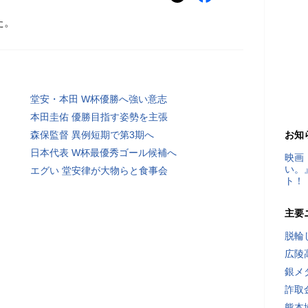
た。
堂安・本田 W杯優勝へ強い意志
本田圭佑 優勝目指す姿勢を主張
森保監督 異例短期で第3期へ
お知
日本代表 W杯最優秀ゴール候補へ
映画
い。
エグい 堂安律が大物らと食事会
ト！
主要
脱輪
広陵
銀メ
詐取
熊本