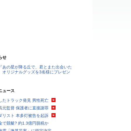
らせ
『あの星が降る丘で、君とまた出会いた
』オリジナルグッズを3名様にプレゼン
ニュース
したトラック発見 男性死亡
高元監督 保護者に直接謝罪
ダリスト 本多灯被告を起訴
金で競艇? 約1.3億円脱税か
地震「激甚災害」に指定決定