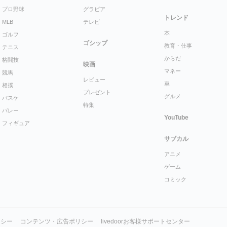
プロ野球
グラビア
トレンド
MLB
テレビ
本
ゴルフ
ゴシップ
教育・仕事
テニス
からだ
格闘技
映画
マネー
競馬
レビュー
車
相撲
プレゼント
グルメ
バスケ
特集
バレー
YouTube
フィギュア
サブカル
アニメ
ゲーム
コミック
リシー
コンテンツ・広告ポリシー
livedoorお客様サポートセンター