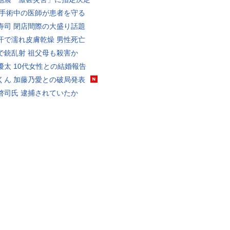
 手術中の医師が患者を守る
寿司 閉店間際の大盛り話題
汗で濡れ皮膚乾燥 男性死亡
で銃乱射 祖父母も殺害か
優太 10代女性との結婚報告
くん 加藤乃愛との破局発表
啓司氏 逮捕されていたか