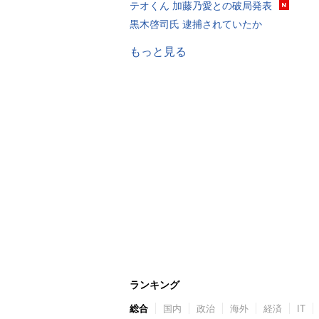
テオくん 加藤乃愛との破局発表
黒木啓司氏 逮捕されていたか
もっと見る
ランキング
総合
国内
政治
海外
経済
IT