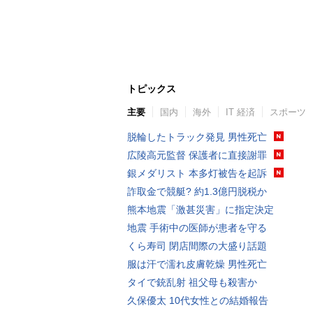
トピックス
主要
国内
海外
IT 経済
スポーツ
脱輪したトラック発見 男性死亡
広陵高元監督 保護者に直接謝罪
銀メダリスト 本多灯被告を起訴
詐取金で競艇? 約1.3億円脱税か
熊本地震「激甚災害」に指定決定
地震 手術中の医師が患者を守る
くら寿司 閉店間際の大盛り話題
服は汗で濡れ皮膚乾燥 男性死亡
タイで銃乱射 祖父母も殺害か
久保優太 10代女性との結婚報告