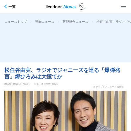
一覧
>
>
>
松任谷由実、ラジオで
ニューストップ
芸能ニュース
芸能総合ニュース
松任谷由実、ラジオでジャニーズを巡る「爆弾発
言」郷ひろみは大慌てか
2022年10月28日 17時30分
写真：週刊女性PRIME
by ライブドアニュース編集部