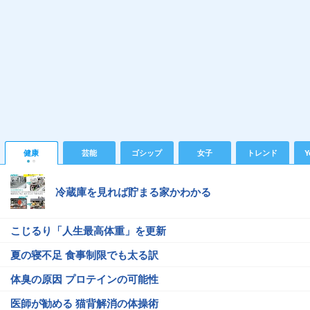
健康
芸能
ゴシップ
女子
トレンド
Y
冷蔵庫を見れば貯まる家かわかる
こじるり「人生最高体重」を更新
夏の寝不足 食事制限でも太る訳
体臭の原因 プロテインの可能性
医師が勧める 猫背解消の体操術