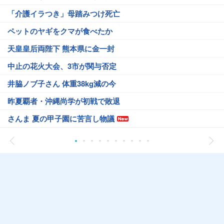
「介護イラつき」母踏みつけ死亡
ペットのヤギをクマが食べたか
天皇皇后両陛下 熊本県に金一封
中止の花火大会、3市が関与否定
井脇ノブ子さん 体重38kg減の今
昨夏覇者・沖縄尚学が初戦で敗退
さんま 夏の甲子園に苦言し物議