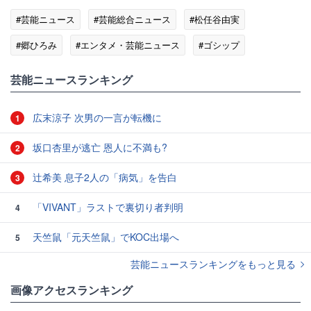
#芸能ニュース
#芸能総合ニュース
#松任谷由実
#郷ひろみ
#エンタメ・芸能ニュース
#ゴシップ
芸能ニュースランキング
広末涼子 次男の一言が転機に
1
坂口杏里が逃亡 恩人に不満も?
2
辻希美 息子2人の「病気」を告白
3
「VIVANT」ラストで裏切り者判明
4
天竺鼠「元天竺鼠」でKOC出場へ
5
芸能ニュースランキングをもっと見る
画像アクセスランキング