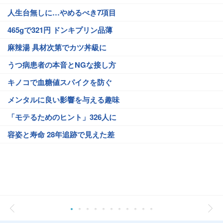
人生台無しに…やめるべき7項目
465gで321円 ドンキプリン品薄
麻辣湯 具材次第でカツ丼級に
うつ病患者の本音とNGな接し方
キノコで血糖値スパイクを防ぐ
メンタルに良い影響を与える趣味
「モテるためのヒント」326人に
容姿と寿命 28年追跡で見えた差