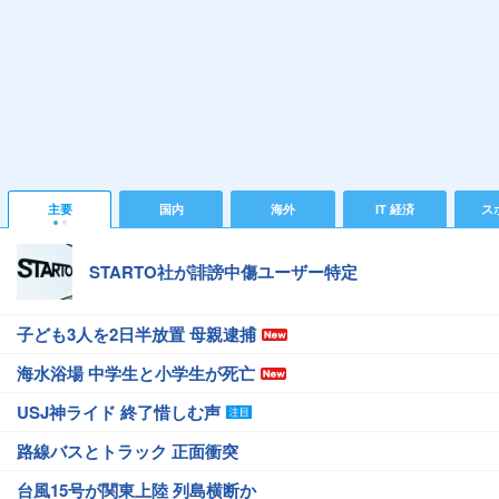
主要
国内
海外
IT 経済
ス
STARTO社が誹謗中傷ユーザー特定
子ども3人を2日半放置 母親逮捕
海水浴場 中学生と小学生が死亡
USJ神ライド 終了惜しむ声
路線バスとトラック 正面衝突
台風15号が関東上陸 列島横断か