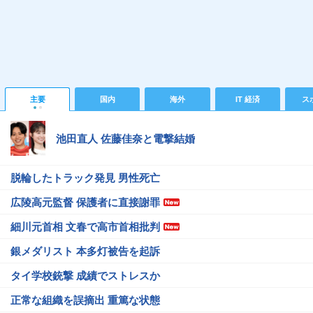
主要
国内
海外
IT 経済
ス
池田直人 佐藤佳奈と電撃結婚
脱輪したトラック発見 男性死亡
広陵高元監督 保護者に直接謝罪
細川元首相 文春で高市首相批判
銀メダリスト 本多灯被告を起訴
タイ学校銃撃 成績でストレスか
正常な組織を誤摘出 重篤な状態