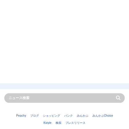
Peachy
ブログ
ショッピング
バンク
みんかぶ
みんかぶChoice
Kstyle
株探
プレスリリース