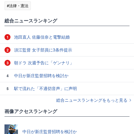
#法律・憲法
総合ニュースランキング
池田直人 佐藤佳奈と電撃結婚
1
須江監督 女子部員に3条件提示
2
朝ドラ 次週予告に「ゲンナリ」
3
中日が新庄監督招聘を検討か
4
駅で流れた「不適切音声」に声明
5
総合ニュースランキングをもっと見る
画像アクセスランキング
中日が新庄監督招聘を検討か