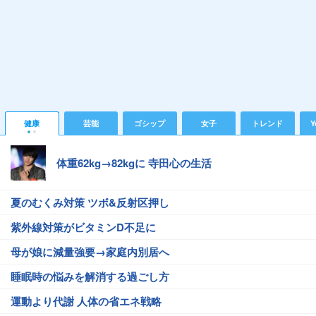
健康
芸能
ゴシップ
女子
トレンド
Y
体重62kg→82kgに 寺田心の生活
夏のむくみ対策 ツボ&反射区押し
紫外線対策がビタミンD不足に
母が娘に減量強要→家庭内別居へ
睡眠時の悩みを解消する過ごし方
運動より代謝 人体の省エネ戦略