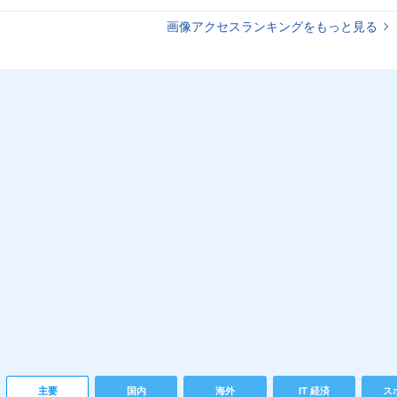
画像アクセスランキングをもっと見る
主要
国内
海外
IT 経済
ス