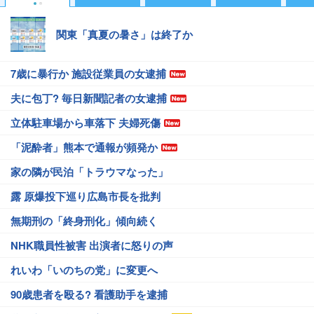
関東「真夏の暑さ」は終了か
7歳に暴行か 施設従業員の女逮捕
夫に包丁? 毎日新聞記者の女逮捕
立体駐車場から車落下 夫婦死傷
「泥酔者」熊本で通報が頻発か
家の隣が民泊「トラウマなった」
露 原爆投下巡り広島市長を批判
無期刑の「終身刑化」傾向続く
NHK職員性被害 出演者に怒りの声
れいわ「いのちの党」に変更へ
90歳患者を殴る? 看護助手を逮捕