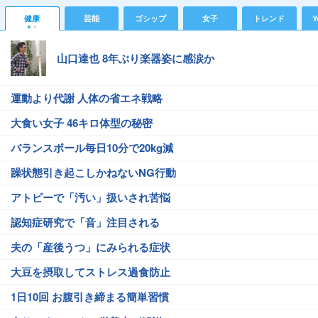
健康
芸能
ゴシップ
女子
トレンド
Y
山口達也 8年ぶり楽器姿に感涙か
運動より代謝 人体の省エネ戦略
大食い女子 46キロ体型の秘密
バランスボール毎日10分で20kg減
躁状態引き起こしかねないNG行動
アトピーで「汚い」扱いされ苦悩
認知症研究で「音」注目される
夫の「産後うつ」にみられる症状
大豆を摂取してストレス過食防止
1日10回 お腹引き締まる簡単習慣