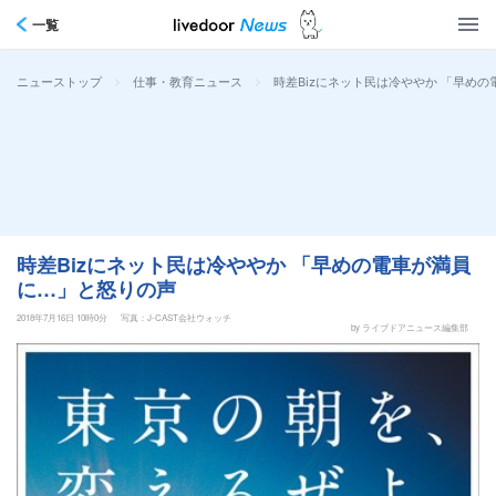
一覧
>
>
時差Bizにネット民は冷ややか 「早め
ニューストップ
仕事・教育ニュース
時差Bizにネット民は冷ややか 「早めの電車が満員
に…」と怒りの声
2018年7月16日 10時0分
写真：J-CAST会社ウォッチ
by ライブドアニュース編集部