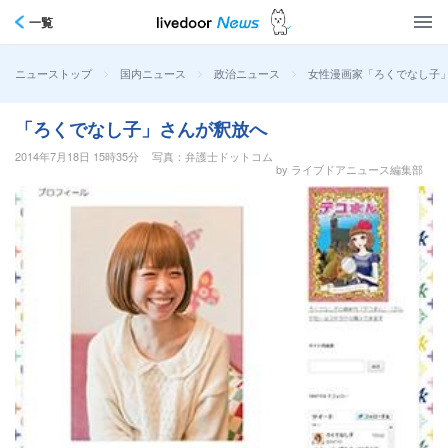
一覧
>
>
>
女性漫画家「ろくでなし子
ニューストップ
国内ニュース
政治ニュース
「ろくでなし子」さんが釈放へ
2014年7月18日 15時35分
写真：弁護士ドットコム
by ライブドアニュース編集部