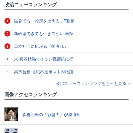
政治ニュースランキング
猛暑でも「冷房を控える」7割超
1
新幹線できても生きてない 辛辣
2
日本社会に広がる「孫疲れ」
3
米 兵器枯渇でイラン戦継続に壁
4
高市首相 睡眠不足ポストが物議
5
政治ニュースランキングをもっと見る
画像アクセスランキング
森喜朗氏の「影響力」が減退か