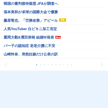
韓国の審判接待疑惑 JFAが調査へ
張本美和が卓球の国際大会で優勝
藤原竜也、「労務改善」アピール
人気YouTuber 白ビキニ加工否定
重岡大毅&濱田崇裕 結婚W発表
パー子の認知症 老老介護に不安
山崎怜奈、突然妊娠だけ公表の訳