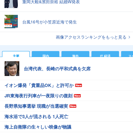
重岡大毅&濱田崇裕 結婚W発表
台風16号が小笠原近海で発生
画像アクセスランキングをもっと見る
主要
国内
海外
IT 経済
ス
台湾代表、長崎の平和式典を欠席
イオン爆発「貴重品OK」と許可か
JR東海夜行列車が一夜限りの復刻
長野県知事選挙 現職が当選確実
海水浴で3人が流される 1人死亡
海上自衛隊の生々しい映像が物議