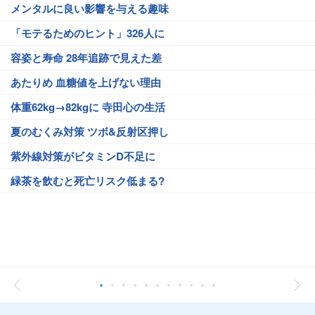
メンタルに良い影響を与える趣味
「モテるためのヒント」326人に
容姿と寿命 28年追跡で見えた差
あたりめ 血糖値を上げない理由
体重62kg→82kgに 寺田心の生活
夏のむくみ対策 ツボ&反射区押し
紫外線対策がビタミンD不足に
緑茶を飲むと死亡リスク低まる?