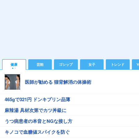
健康
芸能
ゴシップ
女子
トレンド
Y
医師が勧める 猫背解消の体操術
465gで321円 ドンキプリン品薄
麻辣湯 具材次第でカツ丼級に
うつ病患者の本音とNGな接し方
キノコで血糖値スパイクを防ぐ