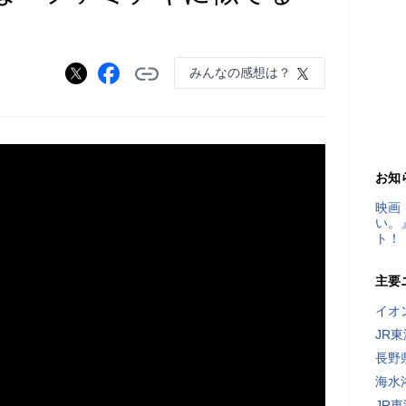
みんなの感想は？
お知
映画
い。
ト！
主要
イオ
JR
長野
海水
JR