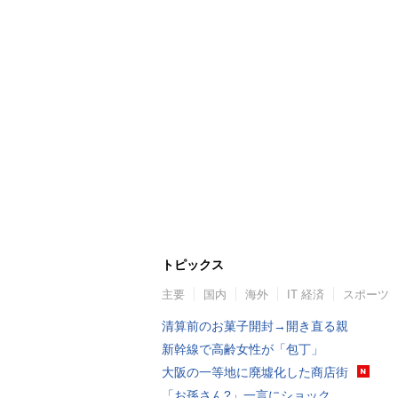
トピックス
主要
国内
海外
IT 経済
スポーツ
清算前のお菓子開封→開き直る親
新幹線で高齢女性が「包丁」
大阪の一等地に廃墟化した商店街
「お孫さん?」一言にショック