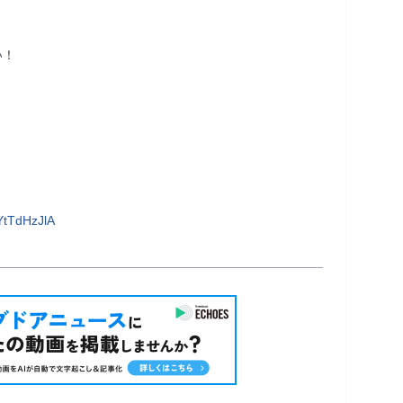
！

       
YtTdHzJlA