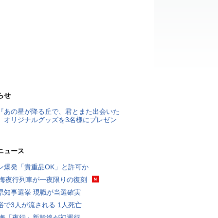
らせ
『あの星が降る丘で、君とまた出会いた
』オリジナルグッズを3名様にプレゼン
ニュース
ン爆発「貴重品OK」と許可か
東海夜行列車が一夜限りの復刻
県知事選挙 現職が当選確実
浴で3人が流される 1人死亡
東海「夜行」新幹線が初運行