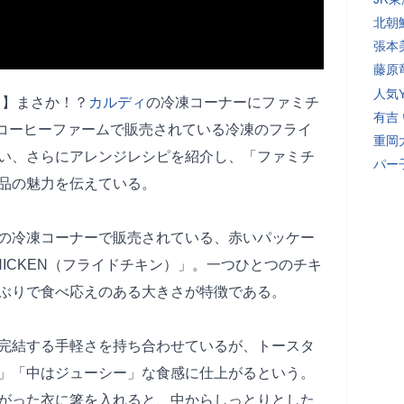
北朝
張本
藤原
人気Y
ィ
】まさか！？
カルディ
の冷凍コーナーにファミチ
有吉
コーヒーファームで販売されている冷凍のフライ
重岡
い、さらにアレンジレシピを紹介し、「ファミチ
パー
品の魅力を伝えている。
の冷凍コーナーで販売されている、赤いパッケー
CHICKEN（フライドチキン）」。一つひとつのチキ
ぶりで食べ応えのある大きさが特徴である。
完結する手軽さを持ち合わせているが、トースタ
」「中はジューシー」な食感に仕上がるという。
がった衣に箸を入れると、中からしっとりとした