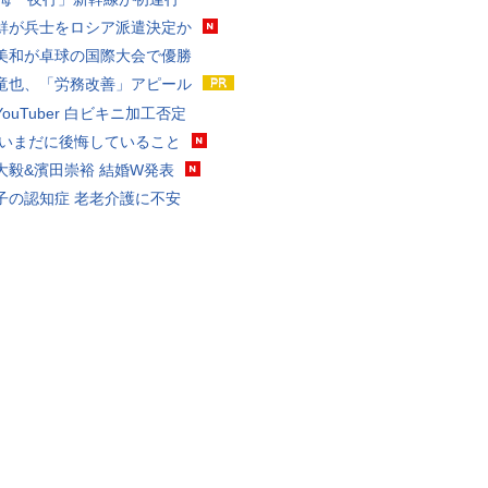
鮮が兵士をロシア派遣決定か
美和が卓球の国際大会で優勝
竜也、「労務改善」アピール
ouTuber 白ビキニ加工否定
 いまだに後悔していること
大毅&濱田崇裕 結婚W発表
子の認知症 老老介護に不安