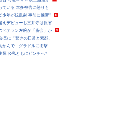
っている 本多被告に怒りも
で少年が銃乱射 事前に練習?
超えデビューも三井寺は反省
のベテラン左腕が「密会」か
FA会長に「驚きの日常と素顔」
あかんで…グラドルに衝撃
凌輝 公私ともにピンチへ?