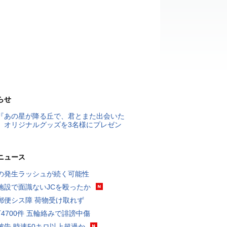
らせ
『あの星が降る丘で、君とまた出会いた
』オリジナルグッズを3名様にプレゼン
ニュース
の発生ラッシュが続く可能性
施設で面識ないJCを殴ったか
郵便シス障 荷物受け取れず
万4700件 五輪絡みで誹謗中傷
被告 時速50キロ以上超過か