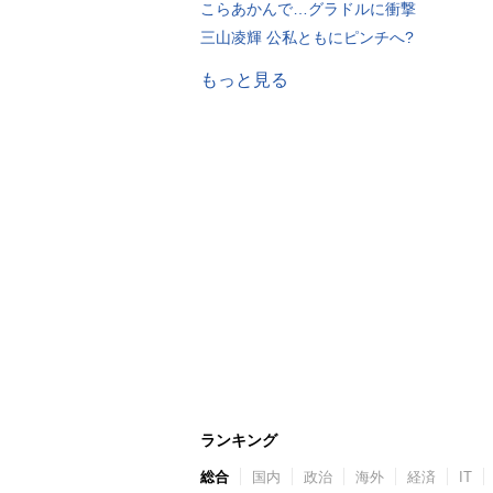
こらあかんで…グラドルに衝撃
三山凌輝 公私ともにピンチへ?
もっと見る
ランキング
総合
国内
政治
海外
経済
IT