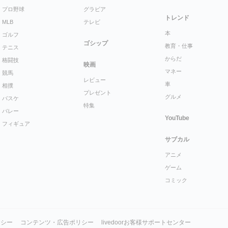
プロ野球
グラビア
トレンド
MLB
テレビ
本
ゴルフ
ゴシップ
教育・仕事
テニス
からだ
格闘技
映画
マネー
競馬
レビュー
車
相撲
プレゼント
グルメ
バスケ
特集
バレー
YouTube
フィギュア
サブカル
アニメ
ゲーム
コミック
リシー
コンテンツ・広告ポリシー
livedoorお客様サポートセンター