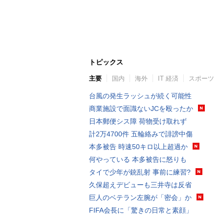
トピックス
主要
国内
海外
IT 経済
スポーツ
台風の発生ラッシュが続く可能性
商業施設で面識ないJCを殴ったか
日本郵便シス障 荷物受け取れず
計2万4700件 五輪絡みで誹謗中傷
本多被告 時速50キロ以上超過か
何やっている 本多被告に怒りも
タイで少年が銃乱射 事前に練習?
久保超えデビューも三井寺は反省
巨人のベテラン左腕が「密会」か
FIFA会長に「驚きの日常と素顔」