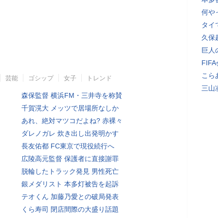
何や
タイ
久保
巨人
FI
こら
芸能
ゴシップ
女子
トレンド
三山
森保監督 横浜FM・三井寺を称賛
千賀滉大 メッツで居場所なしか
あれ、絶対マツコだよね? 赤裸々
ダレノガレ 炊き出し出発明かす
長友佑都 FC東京で現役続行へ
広陵高元監督 保護者に直接謝罪
脱輪したトラック発見 男性死亡
銀メダリスト 本多灯被告を起訴
テオくん 加藤乃愛との破局発表
くら寿司 閉店間際の大盛り話題