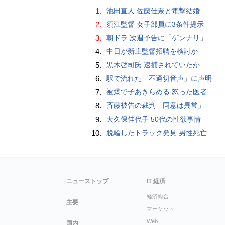
1.
池田直人 佐藤佳奈と電撃結婚
2.
須江監督 女子部員に3条件提示
3.
朝ドラ 次週予告に「ゲンナリ」
4.
中日が新庄監督招聘を検討か
5.
黒木啓司氏 逮捕されていたか
6.
駅で流れた「不適切音声」に声明
7.
被爆で子あきらめる 怒った医者
8.
斉藤被告の裁判「同意は異常」
9.
大久保佳代子 50代の性欲事情
10.
脱輪したトラック発見 男性死亡
ニューストップ
IT 経済
経済総合
主要
マーケット
Web
国内