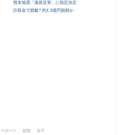
熊本地震「激甚災害」に指定決定
詐取金で競艇? 約1.3億円脱税か
スポーツ
芸能
女子