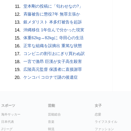
11.
堂本剛の投稿に「匂わせなの?」
12.
斉藤被告に懲役7年 無罪主張か
13.
銀メダリスト 本多灯被告を起訴
14.
沖縄移住 1年住んで分かった現実
15.
体重62kg→82kgに 寺田心の生活
16.
正常な組織を誤摘出 重篤な状態
17.
コンビニの割引おにぎり買わぬ訳
18.
一言で激昂 巨漢が女子高生殺害
19.
広陵高元監督 保護者に直接謝罪
20.
ケンコバ コロナで謎の後遺症
スポーツ
芸能
女子
海外サッカー
芸能総合
恋愛
日本代表
音楽
ライフスタイル
Jリーグ
韓流
ファッション