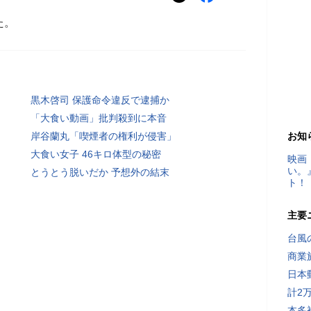
た。
黒木啓司 保護命令違反で逮捕か
「大食い動画」批判殺到に本音
岸谷蘭丸「喫煙者の権利が侵害」
お知
大食い女子 46キロ体型の秘密
映画
い。
とうとう脱いだか 予想外の結末
ト！
主要
台風
商業
日本
計2
本多