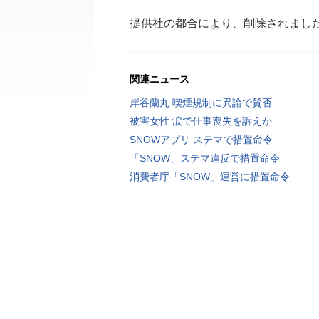
提供社の都合により、削除されまし
関連ニュース
岸谷蘭丸 喫煙規制に異論で賛否
被害女性 涙で仕事喪失を訴えか
SNOWアプリ ステマで措置命令
「SNOW」ステマ違反で措置命令
消費者庁「SNOW」運営に措置命令