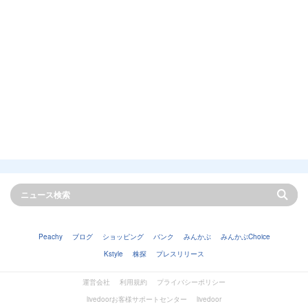
Peachy
ブログ
ショッピング
バンク
みんかぶ
みんかぶChoice
Kstyle
株探
プレスリリース
運営会社
利用規約
プライバシーポリシー
livedoorお客様サポートセンター
livedoor