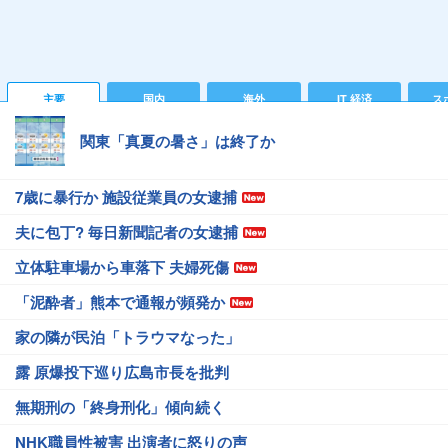
主要
国内
海外
IT 経済
ス
関東「真夏の暑さ」は終了か
7歳に暴行か 施設従業員の女逮捕
夫に包丁? 毎日新聞記者の女逮捕
立体駐車場から車落下 夫婦死傷
「泥酔者」熊本で通報が頻発か
家の隣が民泊「トラウマなった」
露 原爆投下巡り広島市長を批判
無期刑の「終身刑化」傾向続く
NHK職員性被害 出演者に怒りの声