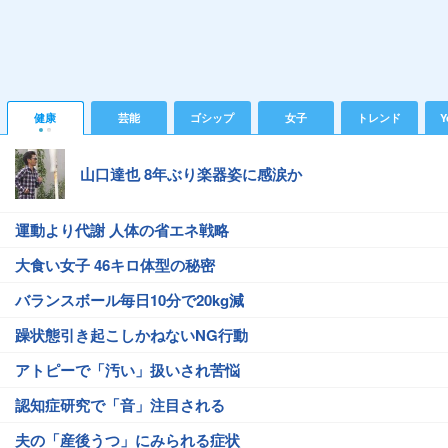
健康
芸能
ゴシップ
女子
トレンド
Y
山口達也 8年ぶり楽器姿に感涙か
運動より代謝 人体の省エネ戦略
大食い女子 46キロ体型の秘密
バランスボール毎日10分で20kg減
躁状態引き起こしかねないNG行動
アトピーで「汚い」扱いされ苦悩
認知症研究で「音」注目される
夫の「産後うつ」にみられる症状