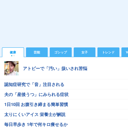
健康
芸能
ゴシップ
女子
トレンド
Y
アトピーで「汚い」扱いされ苦悩
認知症研究で「音」注目される
夫の「産後うつ」にみられる症状
1日10回 お腹引き締まる簡単習慣
太りにくいアイス 栄養士が解説
毎日早歩き 1年で何キロ痩せるか