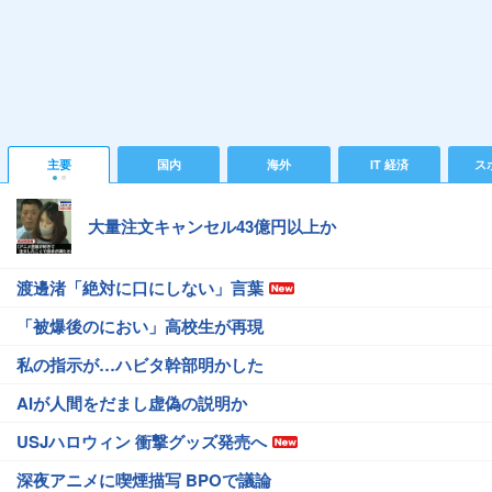
主要
国内
海外
IT 経済
ス
大量注文キャンセル43億円以上か
渡邊渚「絶対に口にしない」言葉
「被爆後のにおい」高校生が再現
私の指示が…ハビタ幹部明かした
AIが人間をだまし虚偽の説明か
USJハロウィン 衝撃グッズ発売へ
深夜アニメに喫煙描写 BPOで議論