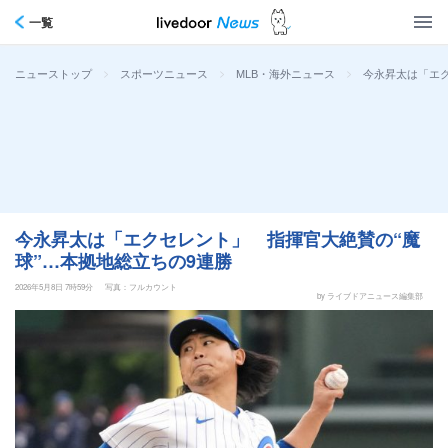
一覧
>
>
>
今永昇太は「エク
ニューストップ
スポーツニュース
MLB・海外ニュース
今永昇太は「エクセレント」 指揮官大絶賛の“魔
球”…本拠地総立ちの9連勝
2026年5月8日 7時59分
写真：フルカウント
by ライブドアニュース編集部