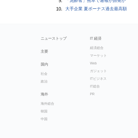
9.
「泥酔者」熊本で通報が頻発か
10.
大手企業 夏ボーナス過去最高額
ニューストップ
IT 経済
経済総合
主要
マーケット
Web
国内
ガジェット
社会
ITビジネス
政治
IT総合
海外
PR
海外総合
韓国
中国