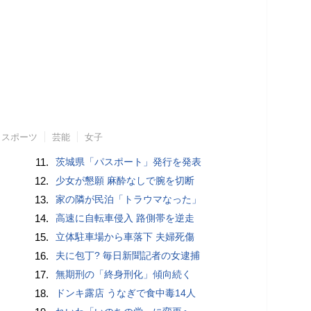
スポーツ
芸能
女子
11.
茨城県「パスポート」発行を発表
12.
少女が懇願 麻酔なしで腕を切断
13.
家の隣が民泊「トラウマなった」
14.
高速に自転車侵入 路側帯を逆走
15.
立体駐車場から車落下 夫婦死傷
16.
夫に包丁? 毎日新聞記者の女逮捕
17.
無期刑の「終身刑化」傾向続く
18.
ドンキ露店 うなぎで食中毒14人