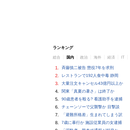
ランキング
総合
国内
政治
海外
経済
IT
1.
斉藤慎二被告 懲役7年を求刑
2.
レストランで192人食中毒 静岡
3.
大量注文キャンセル43億円以上か
4.
関東「真夏の暑さ」は終了か
5.
90歳患者を殴る? 看護助手を逮捕
6.
チェーンソーで父襲撃か 目撃談
7.
「避難所格差」生まれてしまう訳
8.
7歳に暴行か 施設従業員の女逮捕