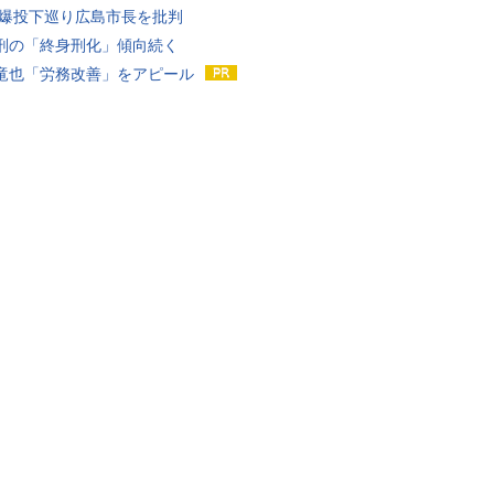
原爆投下巡り広島市長を批判
刑の「終身刑化」傾向続く
竜也「労務改善」をアピール