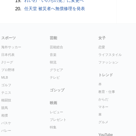
19.
れいわ「いのちの党」に変更へ
20.
任天堂 被災者へ無償修理を発表
スポーツ
芸能
女子
海外サッカー
芸能総合
恋愛
日本代表
音楽
ライフスタイル
Jリーグ
韓流
ファッション
プロ野球
グラビア
トレンド
MLB
テレビ
本
ゴルフ
ゴシップ
教育・仕事
テニス
からだ
格闘技
映画
マネー
競馬
レビュー
車
相撲
プレゼント
グルメ
バスケ
特集
バレー
YouTube