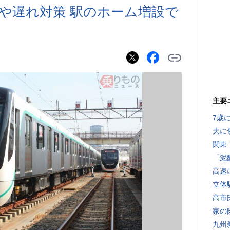
や遅れ対策 駅のホーム増設で
主要
7歳
夫に
関東
「泥
高速
立体
高市
家の
九州