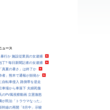
ニュース
に暴行か 施設従業員の女逮捕
包丁? 毎日新聞記者の女逮捕
「真夏の暑さ」は終了か
酔者」熊本で通報が頻発か
に自転車侵入 路側帯を逆走
駐車場から車落下 夫婦死傷
氏のPV風視察動画 立憲激怒
隣が民泊「トラウマなった」
新幹線の再開「8月中」示唆