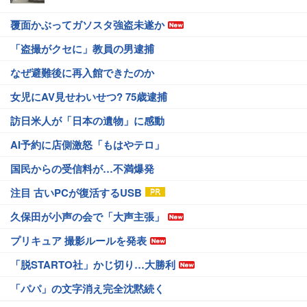
覆面かぶってガソスタ強盗未遂か
「盗撮がクセに」教員の男逮捕
なぜ避難後に再入館できたのか
女児にAV見せわいせつ? 75歳逮捕
訪日米人が「日本の遺物」に感動
AI予約に店側激怒「もはやテロ」
国民からの受信料が…不満爆発
注目 古いPCが復活するUSB
久保田が小声の会で「大声主張」
プリキュア 撮影ルールを発表
「脱STARTO社」かじ切り…大勝利
「パパ」の文字消え完全沈黙続く