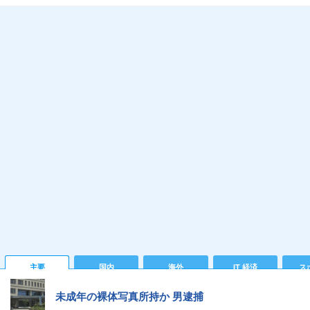
主要
国内
海外
IT 経済
ス
未成年の裸体写真所持か 男逮捕