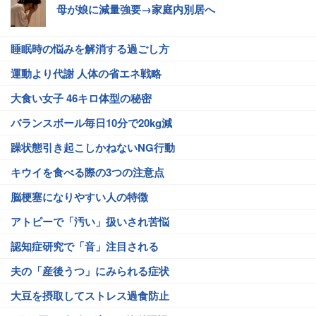
母が娘に減量強要→家庭内別居へ
睡眠時の悩みを解消する過ごし方
運動より代謝 人体の省エネ戦略
大食い女子 46キロ体型の秘密
バランスボール毎日10分で20kg減
躁状態引き起こしかねないNG行動
キウイを食べる際の3つの注意点
脳梗塞になりやすい人の特徴
アトピーで「汚い」扱いされ苦悩
認知症研究で「音」注目される
夫の「産後うつ」にみられる症状
大豆を摂取してストレス過食防止