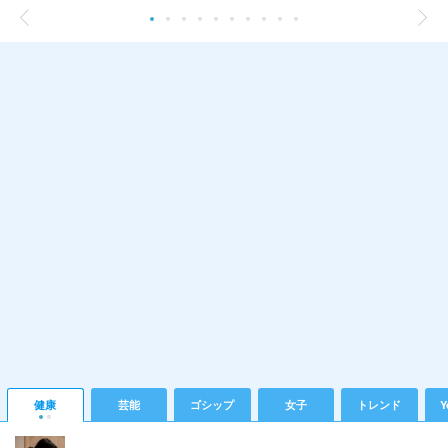
健康
芸能
ゴシップ
女子
トレンド
Y