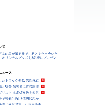
らせ
『あの星が降る丘で、君とまた出会いた
』オリジナルグッズを3名様にプレゼン
ニュース
したトラック発見 男性死亡
高元監督 保護者に直接謝罪
ダリスト 本多灯被告を起訴
金で競艇? 約1.3億円脱税か
地震「激甚災害」に指定決定