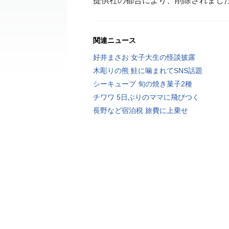
提供社の都合により、削除されまし
関連ニュース
好井まさお 女子大生の怪談披露
木彫りの熊 鮭に噛まれてSNS話題
シーキューブ 旬の焼き菓子2種
チワワ 5日ぶりのママに飛びつく
長野など宿泊税 旅費に上乗せ