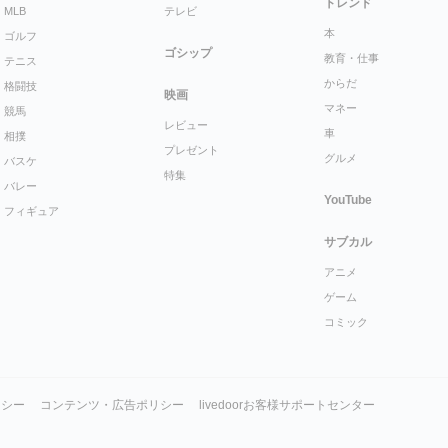
トレンド
MLB
テレビ
本
ゴルフ
ゴシップ
教育・仕事
テニス
からだ
格闘技
映画
マネー
競馬
レビュー
車
相撲
プレゼント
グルメ
バスケ
特集
バレー
YouTube
フィギュア
サブカル
アニメ
ゲーム
コミック
リシー
コンテンツ・広告ポリシー
livedoorお客様サポートセンター