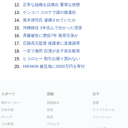
12.
正常な組織を誤摘出 重篤な状態
13.
ケンコバ コロナで謎の後遺症
14.
黒木啓司氏 逮捕されていたか
15.
沖縄移住 1年住んで分かった現実
16.
斉藤被告に懲役7年 無罪主張か
17.
広陵高元監督 保護者に直接謝罪
18.
一言で激昂 巨漢が女子高生殺害
19.
ヒコロヒー 割引お握り買わない
20.
HIKAKIN 被災地に2000万円を寄付
スポーツ
芸能
女子
海外サッカー
芸能総合
恋愛
日本代表
音楽
ライフスタイル
Jリーグ
韓流
ファッション
プロ野球
グラビア