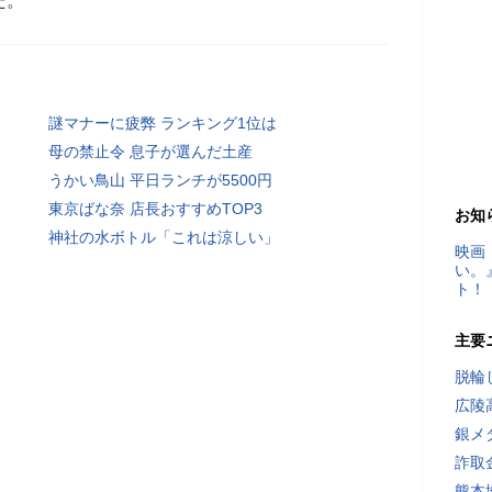
た。
謎マナーに疲弊 ランキング1位は
母の禁止令 息子が選んだ土産
うかい鳥山 平日ランチが5500円
東京ばな奈 店長おすすめTOP3
お知
神社の水ボトル「これは涼しい」
映画
い。
ト！
主要
脱輪
広陵
銀メ
詐取
熊本