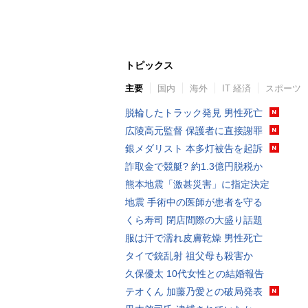
トピックス
主要
国内
海外
IT 経済
スポーツ
脱輪したトラック発見 男性死亡
広陵高元監督 保護者に直接謝罪
銀メダリスト 本多灯被告を起訴
詐取金で競艇? 約1.3億円脱税か
熊本地震「激甚災害」に指定決定
地震 手術中の医師が患者を守る
くら寿司 閉店間際の大盛り話題
服は汗で濡れ皮膚乾燥 男性死亡
タイで銃乱射 祖父母も殺害か
久保優太 10代女性との結婚報告
テオくん 加藤乃愛との破局発表