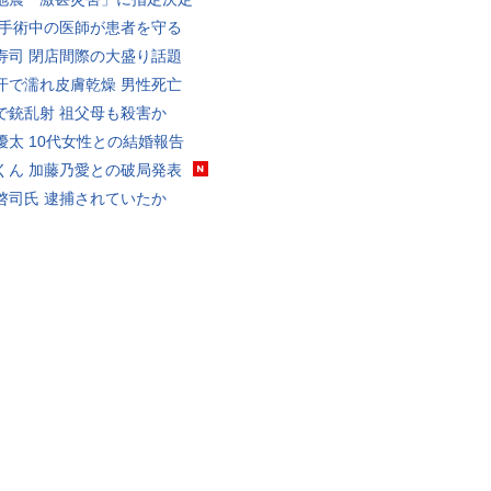
 手術中の医師が患者を守る
寿司 閉店間際の大盛り話題
汗で濡れ皮膚乾燥 男性死亡
で銃乱射 祖父母も殺害か
優太 10代女性との結婚報告
くん 加藤乃愛との破局発表
啓司氏 逮捕されていたか