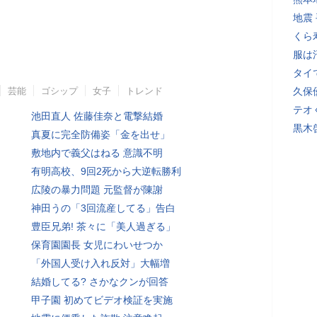
地震
くら
服は
タイ
芸能
ゴシップ
女子
トレンド
久保
テオ
池田直人 佐藤佳奈と電撃結婚
黒木
真夏に完全防備姿「金を出せ」
敷地内で義父はねる 意識不明
有明高校、9回2死から大逆転勝利
広陵の暴力問題 元監督が陳謝
神田うの「3回流産してる」告白
豊臣兄弟! 茶々に「美人過ぎる」
保育園園長 女児にわいせつか
「外国人受け入れ反対」大幅増
結婚してる? さかなクンが回答
甲子園 初めてビデオ検証を実施