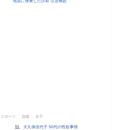
地震に便乗した詐欺 注意喚起
スポーツ
芸能
女子
11.
大久保佳代子 50代の性欲事情