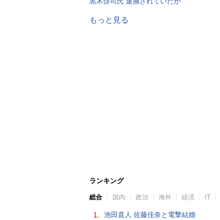
黒木啓司氏 逮捕されていたか
もっと見る
ランキング
総合
国内
政治
海外
経済
IT
1.
池田直人 佐藤佳奈と電撃結婚