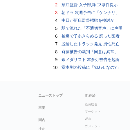
2.
須江監督 女子部員に3条件提示
3.
朝ドラ 次週予告に「ゲンナリ」
4.
中日が新庄監督招聘を検討か
5.
駅で流れた「不適切音声」に声明
6.
被爆で子あきらめる 怒った医者
7.
脱輪したトラック発見 男性死亡
8.
斉藤被告の裁判「同意は異常」
9.
銀メダリスト 本多灯被告を起訴
10.
堂本剛の投稿に「匂わせなの?」
ニューストップ
IT 経済
経済総合
主要
マーケット
Web
国内
ガジェット
社会