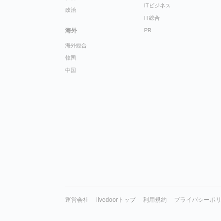
ITビジネス
政治
IT総合
海外
PR
海外総合
韓国
中国
運営会社
livedoorトップ
利用規約
プライバシーポ