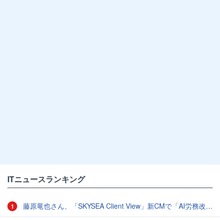
ITニュースランキング
藤原竜也さん、「SKYSEA Client View」新CMで「AI労務改善」をアピール 働き方をAIが分析したら「すぐに休んで」と言われる？
1