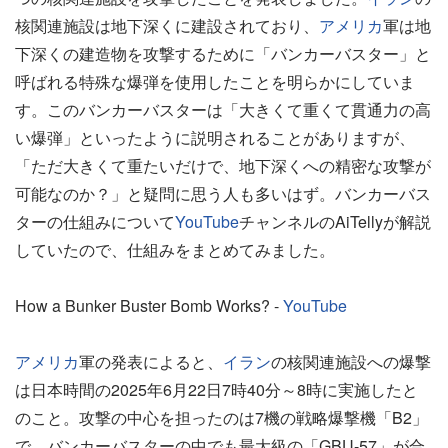
核関連施設は地下深くに建設されており、
アメリカ
軍は地
下深くの建造物を攻撃するために「バンカーバスター」と
呼ばれる特殊な爆弾を使用したことを明らかにしていま
す。このバンカーバスターは「大きくて重くて貫通力の高
い爆弾」といったように説明されることがありますが、
「ただ大きくて重たいだけで、地下深くへの精密な攻撃が
可能なのか？」と疑問に思う人も多いはず。バンカーバス
ターの仕組みについて
YouTube
チャンネルのAiTellyが解説
していたので、仕組みをまとめてみました。
How a Bunker Buster Bomb Works? -
YouTube
アメリカ
軍の発表によると、
イラン
の核関連施設への爆撃
は日本時間の2025年6月22日7時40分～8時に実施したと
のこと。攻撃の中心を担ったのは7機の戦略爆撃機「B2」
で、バンカーバスターの中でも最大級の「GBU-57」が合