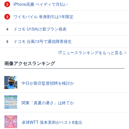
iPhone高騰 ペイディで月払い
2
ワイモバイル 単身割引は1年限定
3
ドコモ U15向け新プラン発表
4
ドコモ 台風13号で通信障害発生
5
ITニュースランキングをもっと見る
画像アクセスランキング
中日が新庄監督招聘を検討か
関東「真夏の暑さ」は終了か
卓球WTT 張本美和がベスト8進出