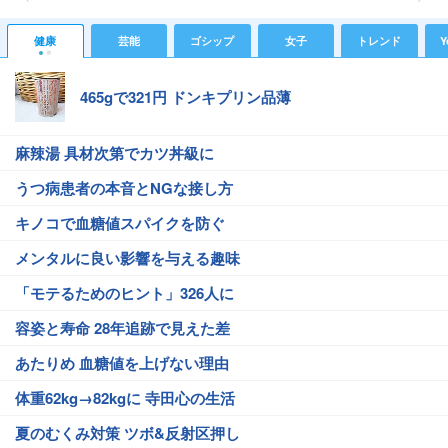
健康
芸能
ゴシップ
女子
トレンド
Y
465gで321円 ドンキプリン品薄
麻辣湯 具材次第でカツ丼級に
うつ病患者の本音とNGな接し方
キノコで血糖値スパイクを防ぐ
メンタルに良い影響を与える趣味
「モテるためのヒント」326人に
容姿と寿命 28年追跡で見えた差
あたりめ 血糖値を上げない理由
体重62kg→82kgに 寺田心の生活
夏のむくみ対策 ツボ&反射区押し