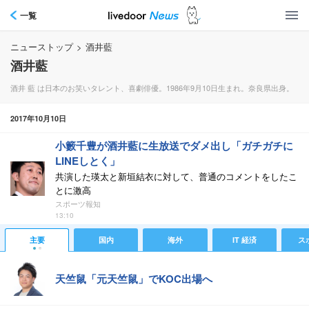
一覧
ニューストップ
>
酒井藍
酒井藍
酒井 藍 は日本のお笑いタレント、喜劇俳優。1986年9月10日生まれ。奈良県出身。
2017年10月10日
小籔千豊が酒井藍に生放送でダメ出し「ガチガチに
LINEしとく」
共演した瑛太と新垣結衣に対して、普通のコメントをしたこ
とに激高
スポーツ報知
13:10
主要
国内
海外
IT 経済
ス
天竺鼠「元天竺鼠」でKOC出場へ