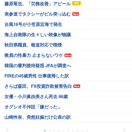
藤原竜也、「労務改善」アピール
表参道でタクシーがビル突っ込む
台風16号が小笠原近海で発生
海上自衛隊の生々しい映像が物議
秋田県職員、報道対応で喫煙
教員の性暴力 止まらないワケ
韓国の審判接待疑惑 JFAが調査へ
FIREの45歳男性 仕事復帰した訳
さらば森田、FX投資詐欺被害告白
女優・小川眞由美さん死去 86歳
オグシオ不仲説「嫌だった」
山崎怜奈、突然妊娠だけ公表の訳