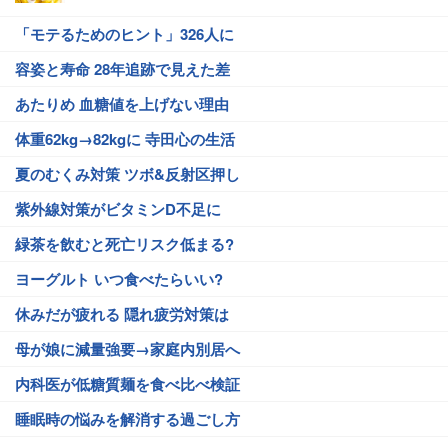
「モテるためのヒント」326人に
容姿と寿命 28年追跡で見えた差
あたりめ 血糖値を上げない理由
体重62kg→82kgに 寺田心の生活
夏のむくみ対策 ツボ&反射区押し
紫外線対策がビタミンD不足に
緑茶を飲むと死亡リスク低まる?
ヨーグルト いつ食べたらいい?
休みだが疲れる 隠れ疲労対策は
母が娘に減量強要→家庭内別居へ
内科医が低糖質麺を食べ比べ検証
睡眠時の悩みを解消する過ごし方