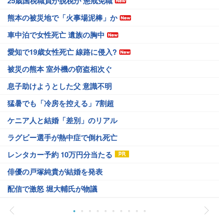
25歳国税職員が脱税か 懲戒免職
熊本の被災地で「火事場泥棒」か
車中泊で女性死亡 遺族の胸中
愛知で19歳女性死亡 線路に侵入?
被災の熊本 室外機の窃盗相次ぐ
息子助けようとした父 意識不明
猛暑でも「冷房を控える」7割超
ケニア人と結婚「差別」のリアル
ラグビー選手が熱中症で倒れ死亡
レンタカー予約 10万円分当たる
俳優の戸塚純貴が結婚を発表
配信で激怒 堀大輔氏が物議