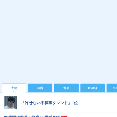
主要
国内
海外
IT 経済
ス
「許せない不祥事タレント」1位