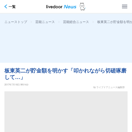
一覧
>
>
>
板東英二が貯金額を明
ニューストップ
芸能ニュース
芸能総合ニュース
板東英二が貯金額を明かす「叩かれながら切磋琢磨
して…」
2017年7月18日 9時14分
by ライブドアニュース編集部