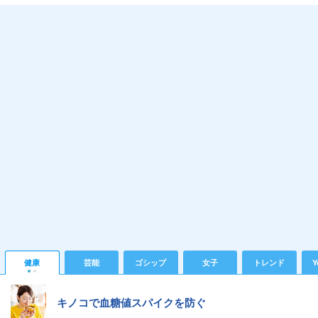
健康
芸能
ゴシップ
女子
トレンド
Y
キノコで血糖値スパイクを防ぐ