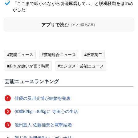
「ここまで叩かれながら切磋琢磨して…」と脱税騒動をほのめ
かした
アプリで読む
（アプリ限定記事）
#芸能ニュース
#芸能総合ニュース
#板東英二
#好きか嫌いか言う時間
#エンタメ・芸能ニュース
芸能ニュースランキング
俳優の及川光博が結婚を発表
1
体重62kg→82kgに 寺田心の生活
2
池田直人 佐藤佳奈と電撃結婚
3
朝ドラ 次週予告に「ゲンナリ」