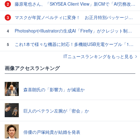
藤原竜也さん、「SKYSEA Client View」新CMで「AI労務改善」をアピール 働き方をAIが分析したら「すぐに休んで」と言われる？
2
マスクが年賀ノベルティに変身！ お正月特別パッケージの注文受付開始
3
PhotoshopやIllustratorの生成AI「Firefly」がクレジット制を導入し有料プランでも画像生成枚数が制限されるように
4
これ1本で様々な機器に対応！多機能USB充電ケーブル「10in1オクトパスケーブル」【カリスマ店長の一押し】
5
ITニュースランキングをもっと見る
画像アクセスランキング
森喜朗氏の「影響力」が減退か
巨人のベテラン左腕が「密会」か
俳優の戸塚純貴が結婚を発表