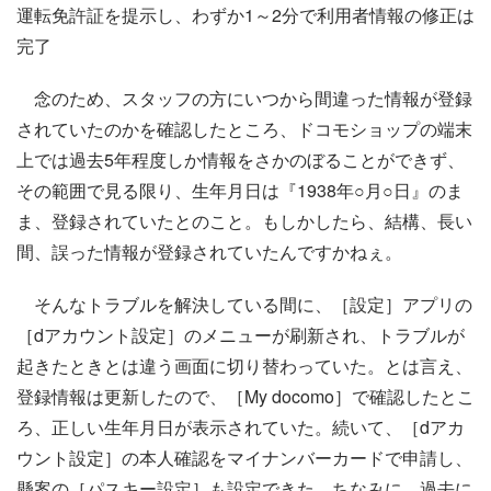
運転免許証を提示し、わずか1～2分で利用者情報の修正は
完了
念のため、スタッフの方にいつから間違った情報が登録
されていたのかを確認したところ、ドコモショップの端末
上では過去5年程度しか情報をさかのぼることができず、
その範囲で見る限り、生年月日は『1938年○月○日』のま
ま、登録されていたとのこと。もしかしたら、結構、長い
間、誤った情報が登録されていたんですかねぇ。
そんなトラブルを解決している間に、［設定］アプリの
［dアカウント設定］のメニューが刷新され、トラブルが
起きたときとは違う画面に切り替わっていた。とは言え、
登録情報は更新したので、［My docomo］で確認したとこ
ろ、正しい生年月日が表示されていた。続いて、［dアカ
ウント設定］の本人確認をマイナンバーカードで申請し、
懸案の［パスキー設定］も設定できた。ちなみに、過去に