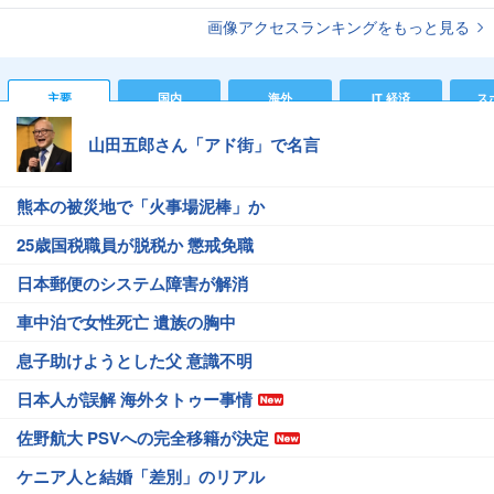
画像アクセスランキングをもっと見る
主要
国内
海外
IT 経済
ス
山田五郎さん「アド街」で名言
熊本の被災地で「火事場泥棒」か
25歳国税職員が脱税か 懲戒免職
日本郵便のシステム障害が解消
車中泊で女性死亡 遺族の胸中
息子助けようとした父 意識不明
日本人が誤解 海外タトゥー事情
佐野航大 PSVへの完全移籍が決定
ケニア人と結婚「差別」のリアル