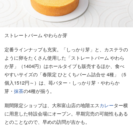
ストレートバーム やわらか芽
定番ラインナップも充実。「しっかり芽」と、カステラの
ように卵をたくさん使用した「ストレートバーム やわら
か芽」（1404円）はホールタイプも販売するほか、食べ
やすいサイズの「春限定 ひとくちバーム詰合せ 4種」（5
個入1512円～）は、苺バター・しっかり芽・やわらか
芽・
抹茶
の4種が揃う。
期間限定ショップは、大和富山店の地階エス
カレー
ター横
に用意した特設会場にオープン。早期完売の可能性もある
とのことなので、早めの訪問が吉かも。