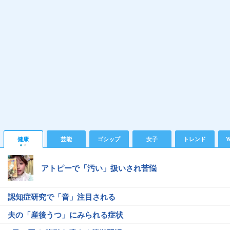
健康
芸能
ゴシップ
女子
トレンド
Y
アトピーで「汚い」扱いされ苦悩
認知症研究で「音」注目される
夫の「産後うつ」にみられる症状