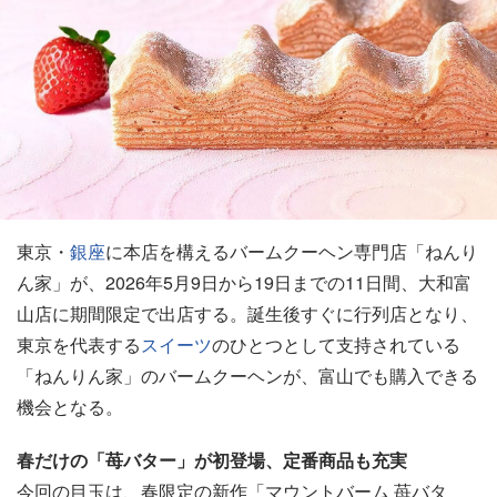
東京・
銀座
に本店を構えるバームクーヘン専門店「ねんり
ん家」が、2026年5月9日から19日までの11日間、大和富
山店に期間限定で出店する。誕生後すぐに行列店となり、
東京を代表する
スイーツ
のひとつとして支持されている
「ねんりん家」のバームクーヘンが、富山でも購入できる
機会となる。
春だけの「苺バター」が初登場、定番商品も充実
今回の目玉は、春限定の新作「マウントバーム 苺バタ