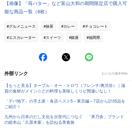
【画像】「苺バター」など富山大和の期間限定店で購入可
能な商品一覧（8枚）
#グルメニュース
#抹茶
#カレー
#チョコレート
#エスカレーター
#スイーツ
#銀座
#福岡県
外部リンク
おとなの週末Web
【もっと見る】ターブル・オー・トロワ（フレンチ/奥渋谷）｜滋
賀の食材がメイン☆どの料理も美味しくリピ間違いなし！
「デパ地下」の手土産・各店ベスト5～東京編～7店から計35品を
ご紹介！
九州から日本のだし文化を次世代につなぐ 「茅乃舎」ブランド
の総本山「久原本家」を訪ねる美食旅