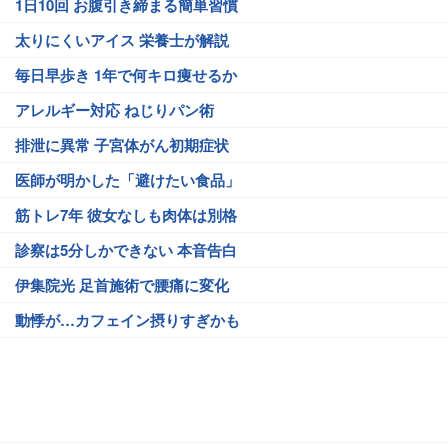
1日10回 お腹引き締まる簡単習慣
太りにくいアイス 栄養士が解説
毎日早歩き 1年で何キロ痩せるか
アレルギー対応 ねじりパン術
排泄に異常 子宮体がん初期症状
医師が明かした「避けたい食品」
筋トレ7年 彼女なしも肉体は別格
診察は5分しかできない 本音告白
伊集院光 足首施術で腰痛に変化
動悸が…カフェイン摂りすぎかも