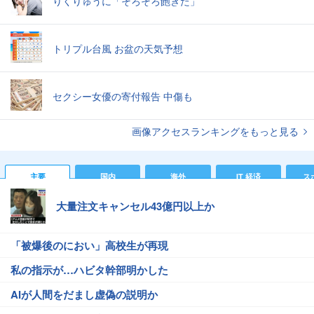
りくりゅうに「そろそろ飽きた」
トリプル台風 お盆の天気予想
セクシー女優の寄付報告 中傷も
画像アクセスランキングをもっと見る
主要
国内
海外
IT 経済
ス
大量注文キャンセル43億円以上か
「被爆後のにおい」高校生が再現
私の指示が…ハビタ幹部明かした
AIが人間をだまし虚偽の説明か