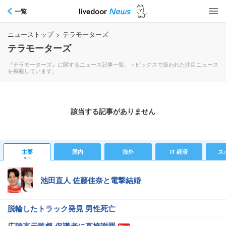
一覧
ニューストップ
>
テラモーターズ
テラモーターズ
『テラモーターズ』に関するニュース記事一覧。トピックスで扱われた注目ニュース
を掲載しています。
該当する記事がありません
主要
国内
海外
IT 経済
ス
池田直人 佐藤佳奈と電撃結婚
脱輪したトラック発見 男性死亡