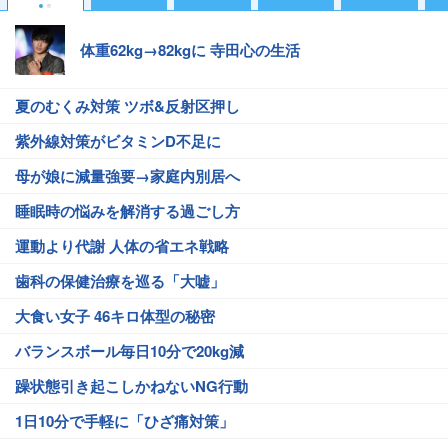
体重62kg→82kgに 寺田心の生活
夏のむくみ対策 ツボ&反射区押し
紫外線対策がビタミンD不足に
母が娘に減量強要→家庭内別居へ
睡眠時の悩みを解消する過ごし方
運動より代謝 人体の省エネ戦略
歯科の保健治療を巡る「大嘘」
大食い女子 46キロ体型の秘密
バランスボール毎日10分で20kg減
躁状態引き起こしかねないNG行動
1日10分で手軽に「ひざ痛対策」