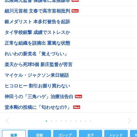
広陵高元監督 保護者に直接謝罪
細川元首相 文春で高市首相批判
銀メダリスト 本多灯被告を起訴
タイ学校銃撃 成績でストレスか
正常な組織を誤摘出 重篤な状態
れいわの新党名「覚えづらい」
楽天から死球5個 新庄監督が苦言
マイケル・ジャクソン来日秘話
ヒコロヒー 割引お握り買わない
神田うの「三角ハゲ」治療法告白
堂本剛の投稿に「匂わせなの?」
健康
芸能
ゴシップ
女子
トレンド
Y