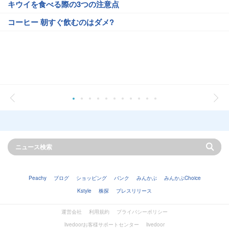
キウイを食べる際の3つの注意点
コーヒー 朝すぐ飲むのはダメ?
Peachy
ブログ
ショッピング
バンク
みんかぶ
みんかぶChoice
Kstyle
株探
プレスリリース
運営会社
利用規約
プライバシーポリシー
livedoorお客様サポートセンター
livedoor