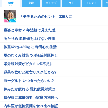
健康
芸能
ゴシップ
女子
トレンド
Y
「モテるためのヒント」326人に
容姿と寿命 28年追跡で見えた差
あたりめ 血糖値を上げない理由
体重62kg→82kgに 寺田心の生活
夏のむくみ対策 ツボ&反射区押し
紫外線対策がビタミンD不足に
緑茶を飲むと死亡リスク低まる?
ヨーグルト いつ食べたらいい?
休みだが疲れる 隠れ疲労対策は
母が娘に減量強要→家庭内別居へ
内科医が低糖質麺を食べ比べ検証