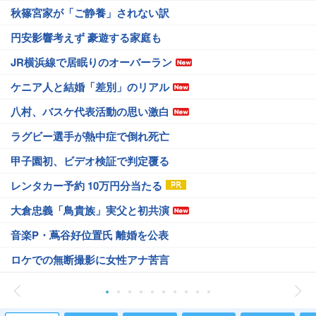
秋篠宮家が「ご静養」されない訳
円安影響考えず 豪遊する家庭も
JR横浜線で居眠りのオーバーラン
ケニア人と結婚「差別」のリアル
八村、バスケ代表活動の思い激白
ラグビー選手が熱中症で倒れ死亡
甲子園初、ビデオ検証で判定覆る
レンタカー予約 10万円分当たる
大倉忠義「鳥貴族」実父と初共演
音楽P・蔦谷好位置氏 離婚を公表
ロケでの無断撮影に女性アナ苦言