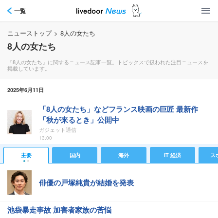
一覧
ニューストップ
>
8人の女たち
8人の女たち
『8人の女たち』に関するニュース記事一覧。トピックスで扱われた注目ニュースを
掲載しています。
2025年6月11日
「8人の女たち」などフランス映画の巨匠 最新作
「秋が来るとき」公開中
ガジェット通信
13:00
主要
国内
海外
IT 経済
ス
俳優の戸塚純貴が結婚を発表
池袋暴走事故 加害者家族の苦悩