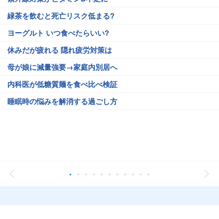
緑茶を飲むと死亡リスク低まる?
ヨーグルト いつ食べたらいい?
休みだが疲れる 隠れ疲労対策は
母が娘に減量強要→家庭内別居へ
内科医が低糖質麺を食べ比べ検証
睡眠時の悩みを解消する過ごし方