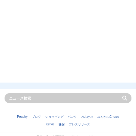
Peachy
ブログ
ショッピング
バンク
みんかぶ
みんかぶChoice
Kstyle
株探
プレスリリース