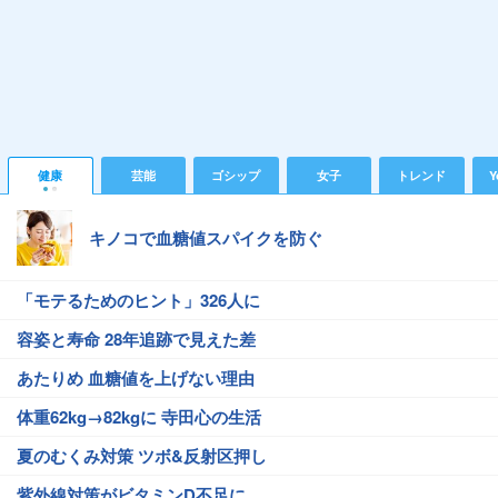
健康
芸能
ゴシップ
女子
トレンド
Y
キノコで血糖値スパイクを防ぐ
「モテるためのヒント」326人に
容姿と寿命 28年追跡で見えた差
あたりめ 血糖値を上げない理由
体重62kg→82kgに 寺田心の生活
夏のむくみ対策 ツボ&反射区押し
紫外線対策がビタミンD不足に