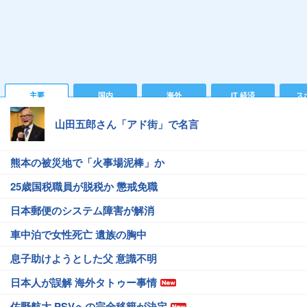
主要
国内
海外
IT 経済
ス
山田五郎さん「アド街」で名言
熊本の被災地で「火事場泥棒」か
25歳国税職員が脱税か 懲戒免職
日本郵便のシステム障害が解消
車中泊で女性死亡 遺族の胸中
息子助けようとした父 意識不明
日本人が誤解 海外タトゥー事情
佐野航大 PSVへの完全移籍が決定