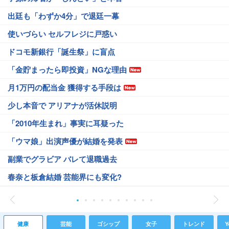
出廷も「わずか4分」で退廷一幕
使いづらい セルフレジに戸惑い
ドコモ新銀行「誕生祭」に盲点
「金貯まったら即投資」NGな理由
月1万円の配当金 獲得する手段は
少し本音で アリアナが活休説明
「2010年生まれ」事実に耳疑った
「ウマ娘」出演声優が結婚を発表
副業でグラビア バレて退職過去
春奈と板倉結婚 芸能界にも変化?
健康
芸能
ゴシップ
女子
トレンド
Y