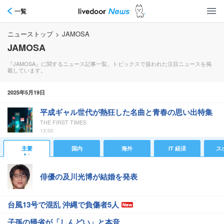
一覧
ニューストップ
>
JAMOSA
JAMOSA
『JAMOSA』に関するニュース記事一覧。トピックスで扱われた注目ニュースを掲
載しています。
2025年5月19日
平成ギャル世代が熱狂した名曲と青春の思い出特集
THE FIRST TIMES
13:00
主要
国内
海外
IT 経済
ス
俳優の及川光博が結婚を発表
台風13号で混乱 沖縄で負傷者5人
子孫の帰省が「しんどい」と本音