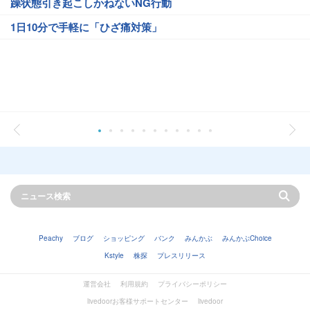
躁状態引き起こしかねないNG行動
1日10分で手軽に「ひざ痛対策」
Peachy
ブログ
ショッピング
バンク
みんかぶ
みんかぶChoice
Kstyle
株探
プレスリリース
運営会社
利用規約
プライバシーポリシー
livedoorお客様サポートセンター
livedoor