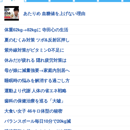
あたりめ 血糖値を上げない理由
体重62kg→82kgに 寺田心の生活
夏のむくみ対策 ツボ&反射区押し
紫外線対策がビタミンD不足に
休みだが疲れる 隠れ疲労対策は
母が娘に減量強要→家庭内別居へ
睡眠時の悩みを解消する過ごし方
運動より代謝 人体の省エネ戦略
歯科の保健治療を巡る「大嘘」
大食い女子 46キロ体型の秘密
バランスボール毎日10分で20kg減