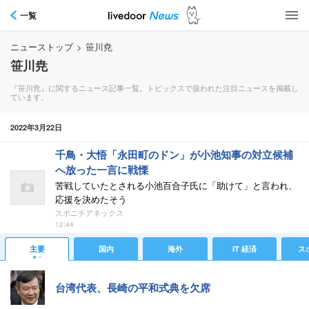
一覧
ニューストップ
>
笹川尭
笹川尭
『笹川尭』に関するニュース記事一覧。トピックスで扱われた注目ニュースを掲載し
ています。
2022年3月22日
千鳥・大悟「永田町のドン」が小池知事の対立候補
へ放った一言に戦慄
苦戦していたとされる小池百合子氏に「助けて」と言われ、
応援を決めたそう
スポニチアネックス
12:44
主要
国内
海外
IT 経済
ス
台湾代表、長崎の平和式典を欠席