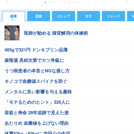
健康
芸能
ゴシップ
女子
トレンド
Y
医師が勧める 猫背解消の体操術
465gで321円 ドンキプリン品薄
麻辣湯 具材次第でカツ丼級に
うつ病患者の本音とNGな接し方
キノコで血糖値スパイクを防ぐ
メンタルに良い影響を与える趣味
「モテるためのヒント」326人に
容姿と寿命 28年追跡で見えた差
あたりめ 血糖値を上げない理由
体重62kg→82kgに 寺田心の生活