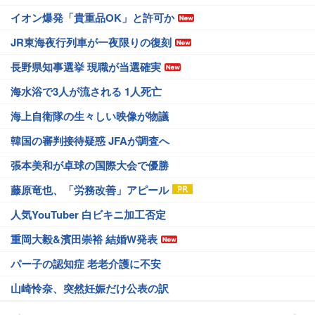
イオン爆発「貴重品OK」と許可か
JR東海夜行列車が一夜限りの復刻
長野県知事選挙 現職が当選確実
海水浴で3人が流される 1人死亡
海上自衛隊の生々しい映像が物議
韓国の審判接待疑惑 JFAが調査へ
張本美和が卓球の国際大会で優勝
藤原竜也、「労務改善」アピール
人気YouTuber 白ビキニ加工否定
重岡大毅&濱田崇裕 結婚W発表
パー子の認知症 老老介護に不安
山崎怜奈、突然妊娠だけ公表の訳