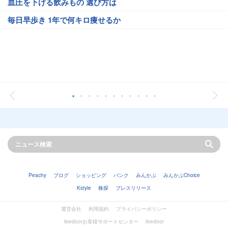
血圧を下げる飲みもの 選び方は
毎日早歩き 1年で何キロ痩せるか
Peachy
ブログ
ショッピング
バンク
みんかぶ
みんかぶChoice
Kstyle
株探
プレスリリース
運営会社
利用規約
プライバシーポリシー
livedoorお客様サポートセンター
livedoor