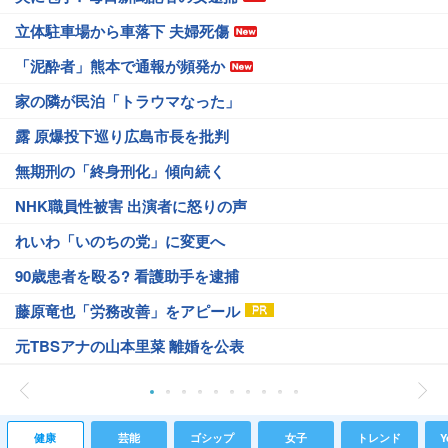
立体駐車場から車落下 夫婦死傷
「泥酔者」熊本で通報が頻発か
家の隣が民泊「トラウマなった」
露 原爆投下巡り広島市長を批判
無期刑の「終身刑化」傾向続く
NHK職員性被害 出演者に怒りの声
れいわ「いのちの党」に変更へ
90歳患者を殴る? 看護助手を逮捕
藤原竜也「労務改善」をアピール
元TBSアナの山本里菜 離婚を公表
健康
芸能
ゴシップ
女子
トレンド
Y