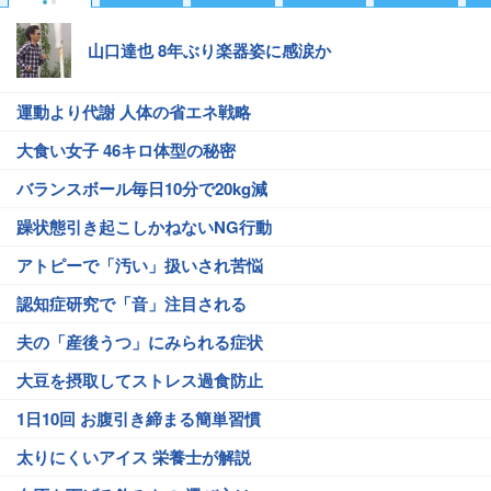
山口達也 8年ぶり楽器姿に感涙か
運動より代謝 人体の省エネ戦略
大食い女子 46キロ体型の秘密
バランスボール毎日10分で20kg減
躁状態引き起こしかねないNG行動
アトピーで「汚い」扱いされ苦悩
認知症研究で「音」注目される
夫の「産後うつ」にみられる症状
大豆を摂取してストレス過食防止
1日10回 お腹引き締まる簡単習慣
太りにくいアイス 栄養士が解説