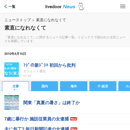
一覧
ニューストップ
>
素直になれなくて
素直になれなくて
『素直になれなくて』に関するニュース記事一覧。トピックスで扱われた注目ニュー
スを掲載しています。
2010年4月16日
ﾌｼﾞの新ﾄﾞﾗﾏ 初回から批判
ガジェット通信
07:45
主要
国内
海外
IT 経済
ス
関東「真夏の暑さ」は終了か
7歳に暴行か 施設従業員の女逮捕
夫に包丁? 毎日新聞記者の女逮捕