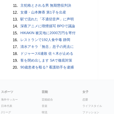
11.
主犯格とされる男 無期懲役判決
12.
女優・山本舞香 第1子を出産
13.
駅で流れた「不適切音声」に声明
14.
深夜アニメに喫煙描写 BPOで議論
15.
HIKAKIN 被災地に2000万円を寄付
16.
レストランで192人食中毒 静岡
17.
清水アキラ「無念」息子の死去に
18.
ドジャース6連敗 佐々木が止める
19.
客を閉め出します SAで徹底対策
20.
90歳患者を殴る? 看護助手を逮捕
スポーツ
芸能
女子
海外サッカー
芸能総合
恋愛
日本代表
音楽
ライフスタイル
Jリーグ
韓流
ファッション