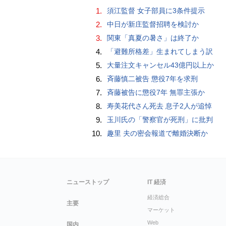
1.
須江監督 女子部員に3条件提示
2.
中日が新庄監督招聘を検討か
3.
関東「真夏の暑さ」は終了か
4.
「避難所格差」生まれてしまう訳
5.
大量注文キャンセル43億円以上か
6.
斉藤慎二被告 懲役7年を求刑
7.
斉藤被告に懲役7年 無罪主張か
8.
寿美花代さん死去 息子2人が追悼
9.
玉川氏の「警察官が死刑」に批判
10.
趣里 夫の密会報道で離婚決断か
ニューストップ
IT 経済
経済総合
主要
マーケット
Web
国内