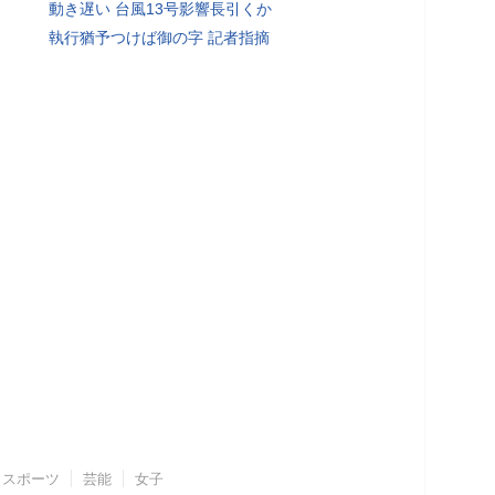
動き遅い 台風13号影響長引くか
執行猶予つけば御の字 記者指摘
スポーツ
芸能
女子