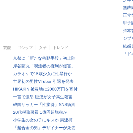
無銭
正常
甲子
張本
ジブ
結婚
芸能
ゴシップ
女子
トレンド
「ド
京都に「新たな移動手段」初上陸
岸谷蘭丸「喫煙者の権利が侵害」
カラオケで15歳少女に性暴行か
世界初の男性VTuber 引退を発表
HIKAKIN 被災地に2000万円を寄付
一言で激昂 巨漢が女子高生殺害
韓国サッカー「性接待」SNS紛糾
20代税務署員 1億円超脱税か
小学生の女の子にキスか 男逮捕
「超合金の男」デザイナーが死去