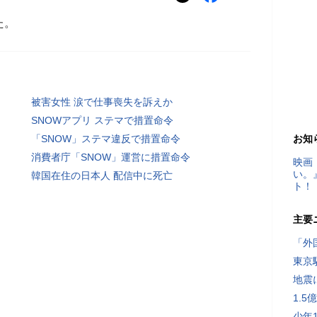
た。
被害女性 涙で仕事喪失を訴えか
SNOWアプリ ステマで措置命令
「SNOW」ステマ違反で措置命令
お知
消費者庁「SNOW」運営に措置命令
映画
い。
韓国在住の日本人 配信中に死亡
ト！
主要
「外
東京
地震
1.
少年