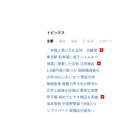
トピックス
主要
国内
海外
IT 経済
スポーツ
「外国人受け入れ反対」大幅増
東京駅 駐車場に地下シェルター
地震に便乗した詐欺 注意喚起
1.5億円受け取りか 国税職員処分
少年19人にわいせつ 懲役15年
無銭飲食 複数の早大生が関与か
正常な組織を誤摘出 重篤な状態
甲子園 初めてビデオ検証を実施
張本智和 中国勢撃破で8強入り
ジブリパーク 新施設が誕生へ