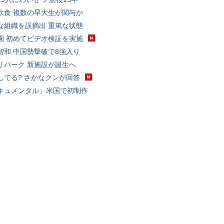
飲食 複数の早大生が関与か
な組織を誤摘出 重篤な状態
園 初めてビデオ検証を実施
智和 中国勢撃破で8強入り
リパーク 新施設が誕生へ
してる? さかなクンが回答
キュメンタル」米国で初制作