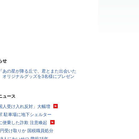
らせ
『あの星が降る丘で、君とまた出会いた
』オリジナルグッズを3名様にプレゼン
ニュース
国人受け入れ反対」大幅増
駅 駐車場に地下シェルター
に便乗した詐欺 注意喚起
5億円受け取りか 国税職員処分
19人にわいせつ 懲役15年