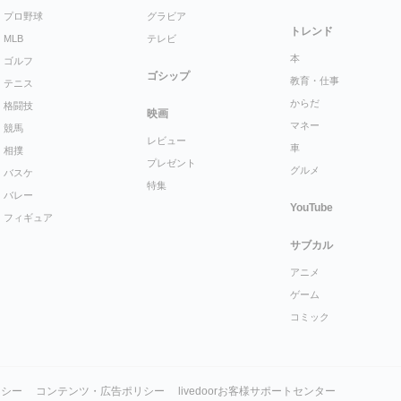
プロ野球
グラビア
トレンド
MLB
テレビ
本
ゴルフ
ゴシップ
教育・仕事
テニス
からだ
格闘技
映画
マネー
競馬
レビュー
車
相撲
プレゼント
グルメ
バスケ
特集
バレー
YouTube
フィギュア
サブカル
アニメ
ゲーム
コミック
リシー
コンテンツ・広告ポリシー
livedoorお客様サポートセンター