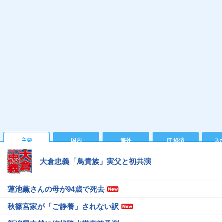
主要
国内
海外
IT 経済
ス
大倉忠義「鳥貴族」実父と初共演
蓮池薫さんの母が94歳で死去
秋篠宮家が「ご静養」されない訳