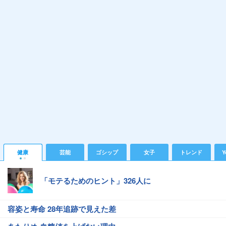
健康
芸能
ゴシップ
女子
トレンド
Y
「モテるためのヒント」326人に
容姿と寿命 28年追跡で見えた差