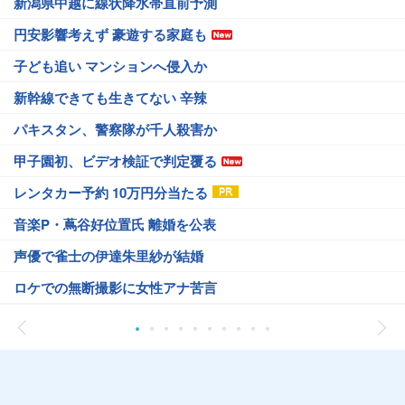
新潟県中越に線状降水帯直前予測
円安影響考えず 豪遊する家庭も
子ども追い マンションへ侵入か
新幹線できても生きてない 辛辣
パキスタン、警察隊が千人殺害か
甲子園初、ビデオ検証で判定覆る
レンタカー予約 10万円分当たる
音楽P・蔦谷好位置氏 離婚を公表
声優で雀士の伊達朱里紗が結婚
ロケでの無断撮影に女性アナ苦言