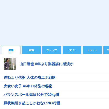
健康
芸能
ゴシップ
女子
トレンド
Y
山口達也 8年ぶり楽器姿に感涙か
運動より代謝 人体の省エネ戦略
大食い女子 46キロ体型の秘密
バランスボール毎日10分で20kg減
躁状態引き起こしかねないNG行動