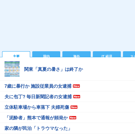
主要
国内
海外
IT 経済
ス
関東「真夏の暑さ」は終了か
7歳に暴行か 施設従業員の女逮捕
夫に包丁? 毎日新聞記者の女逮捕
立体駐車場から車落下 夫婦死傷
「泥酔者」熊本で通報が頻発か
家の隣が民泊「トラウマなった」