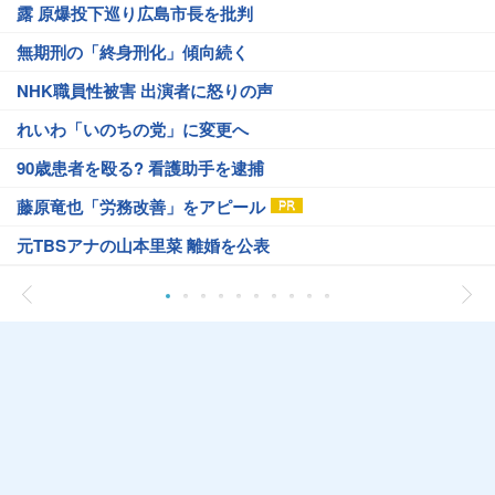
露 原爆投下巡り広島市長を批判
無期刑の「終身刑化」傾向続く
NHK職員性被害 出演者に怒りの声
れいわ「いのちの党」に変更へ
90歳患者を殴る? 看護助手を逮捕
藤原竜也「労務改善」をアピール
元TBSアナの山本里菜 離婚を公表