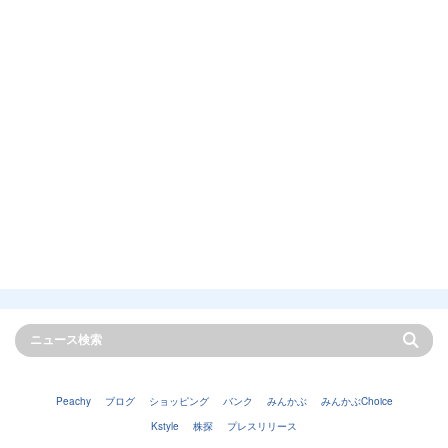
Peachy
ブログ
ショッピング
バンク
みんかぶ
みんかぶChoice
Kstyle
株探
プレスリリース