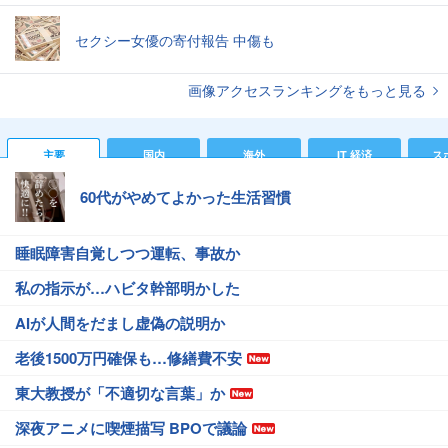
セクシー女優の寄付報告 中傷も
画像アクセスランキングをもっと見る
主要
国内
海外
IT 経済
ス
60代がやめてよかった生活習慣
睡眠障害自覚しつつ運転、事故か
私の指示が…ハビタ幹部明かした
AIが人間をだまし虚偽の説明か
老後1500万円確保も…修繕費不安
東大教授が「不適切な言葉」か
深夜アニメに喫煙描写 BPOで議論