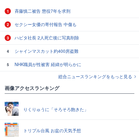
斉藤慎二被告 懲役7年を求刑
1
セクシー女優の寄付報告 中傷も
2
ハビタ社長 2人死亡後に写真削除
3
シャインマスカット約400房盗難
4
NHK職員が性被害 経緯が明らかに
5
総合ニュースランキングをもっと見る
画像アクセスランキング
りくりゅうに「そろそろ飽きた」
トリプル台風 お盆の天気予想