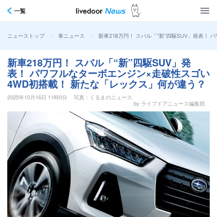
一覧
>
>
新車218万円！ スバル「“新”四駆SUV」発表
ニューストップ
車ニュース
新車218万円！ スバル「“新”四駆SUV」発
表！ パワフルなターボエンジン×走破性スゴい
4WD初搭載！ 新たな「レックス」何が違う？
2025年10月16日 11時0分
写真：くるまのニュース
by ライブドアニュース編集部