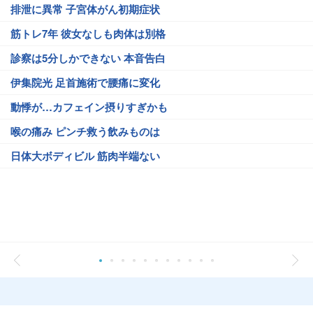
排泄に異常 子宮体がん初期症状
筋トレ7年 彼女なしも肉体は別格
診察は5分しかできない 本音告白
伊集院光 足首施術で腰痛に変化
動悸が…カフェイン摂りすぎかも
喉の痛み ピンチ救う飲みものは
日体大ボディビル 筋肉半端ない