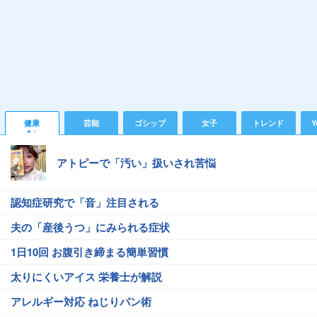
健康
芸能
ゴシップ
女子
トレンド
Y
アトピーで「汚い」扱いされ苦悩
認知症研究で「音」注目される
夫の「産後うつ」にみられる症状
1日10回 お腹引き締まる簡単習慣
太りにくいアイス 栄養士が解説
アレルギー対応 ねじりパン術