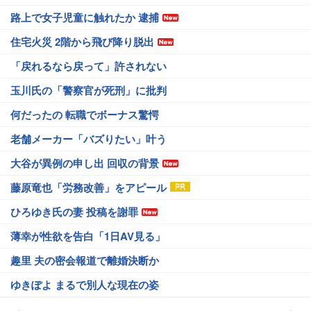
路上で女子児童に触れたか 逮捕
住宅火災 2階から飛び降り脱出
「戻れるなら戻って」許されない
玉川氏の「警察官が死刑」に批判
何だったの 転職でボーナス驚愕
老舗メーカー「バズりたい」叶う
大谷が異例の申し出 回収の背景
藤原竜也「労務改善」をアピール
ひろゆき氏の妻 投稿を謝罪
薄幸が性欲を告白「1日AV見る」
趣里 夫の密会報道で離婚決断か
ゆきぽよ まるで別人な現在の姿