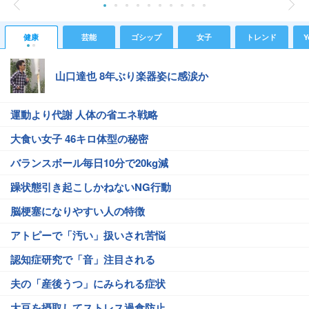
健康
芸能
ゴシップ
女子
トレンド
Y
山口達也 8年ぶり楽器姿に感涙か
運動より代謝 人体の省エネ戦略
大食い女子 46キロ体型の秘密
バランスボール毎日10分で20kg減
躁状態引き起こしかねないNG行動
脳梗塞になりやすい人の特徴
アトピーで「汚い」扱いされ苦悩
認知症研究で「音」注目される
夫の「産後うつ」にみられる症状
大豆を摂取してストレス過食防止