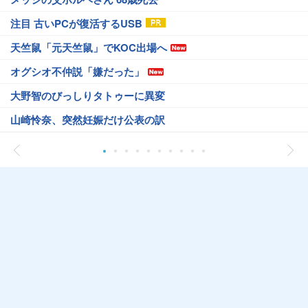
注目 古いPCが復活するUSB
天竺鼠「元天竺鼠」でKOC出場へ
オグシオ不仲説「嫌だった」
大野智のびっしりタトゥーに異変
山崎怜奈、突然妊娠だけ公表の訳