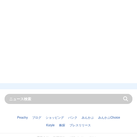
Peachy
ブログ
ショッピング
バンク
みんかぶ
みんかぶChoice
Kstyle
株探
プレスリリース