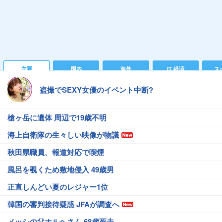
主要
国内
海外
IT 経済
ス
盗撮でSEXY女優のイベント中断?
槍ヶ岳に遺体 周辺で19歳不明
海上自衛隊の生々しい映像が物議
秋田県職員、報道対応で喫煙
風呂を覗くため敷地侵入 49歳男
正直しんどい夏のレジャー1位
韓国の審判接待疑惑 JFAが調査へ
メッシの父ホルヘさん 68歳死去