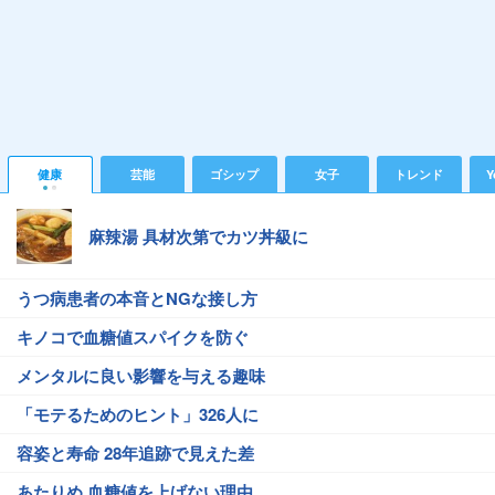
健康
芸能
ゴシップ
女子
トレンド
Y
麻辣湯 具材次第でカツ丼級に
うつ病患者の本音とNGな接し方
キノコで血糖値スパイクを防ぐ
メンタルに良い影響を与える趣味
「モテるためのヒント」326人に
容姿と寿命 28年追跡で見えた差
あたりめ 血糖値を上げない理由