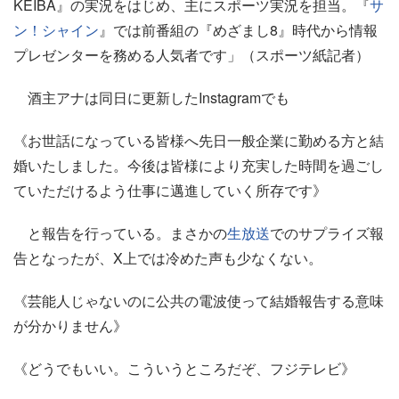
KEIBA』の実況をはじめ、主にスポーツ実況を担当。『
サ
ン！シャイン
』では前番組の『めざまし8』時代から情報
プレゼンターを務める人気者です」（スポーツ紙記者）
酒主アナは同日に更新したInstagramでも
《お世話になっている皆様へ先日一般企業に勤める方と結
婚いたしました。今後は皆様により充実した時間を過ごし
ていただけるよう仕事に邁進していく所存です》
と報告を行っている。まさかの
生放送
でのサプライズ報
告となったが、X上では冷めた声も少なくない。
《芸能人じゃないのに公共の電波使って結婚報告する意味
が分かりません》
《どうでもいい。こういうところだぞ、フジテレビ》