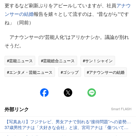
更するなど刷新ぶりをアピールしていますが、社員
アナウ
ンサーの結婚
報告を嬉々として流すのは、“昔ながら”です
ね」（同前）
アナウンサーの“芸能人化”はアリかナシか。議論が別れ
そうだ。
#芸能ニュース
#芸能総合ニュース
#サン！シャイン
#エンタメ・芸能ニュース
#ゴシップ
#アナウンサーの結婚
#生放送
外部リンク
Smart FLASH
【写真あり】フジテレビ、男女アナで別れる“接待問題”への姿勢…
37歳男性アナは「大好きな会社」と涙、宮司アナは「傷ついてい
る仲間がいる」発言