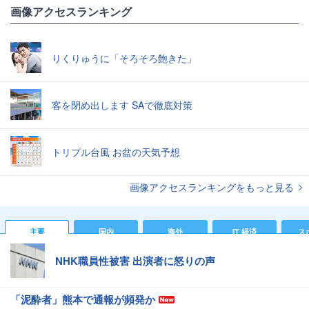
画像アクセスランキング
りくりゅうに「そろそろ飽きた」
客を閉め出します SAで徹底対策
トリプル台風 お盆の天気予想
画像アクセスランキングをもっと見る
主要
国内
海外
IT 経済
ス
NHK職員性被害 出演者に怒りの声
「泥酔者」熊本で通報が頻発か