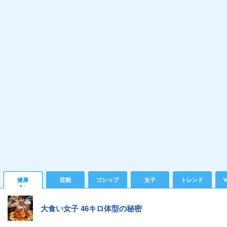
健康
芸能
ゴシップ
女子
トレンド
Y
大食い女子 46キロ体型の秘密