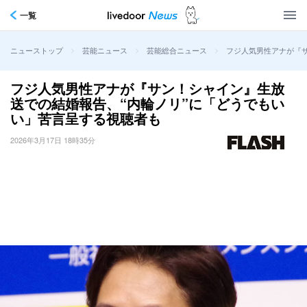
一覧
>
>
>
フジ人気男性アナが『
ニューストップ
芸能ニュース
芸能総合ニュース
フジ人気男性アナが『サン！シャイン』生放
送での結婚報告、“内輪ノリ”に「どうでもい
い」苦言呈する視聴者も
2026年3月17日 18時35分