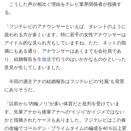
こうした声が相次ぐ理由をテレビ業界関係者が指摘す
る。
「フジテレビのアナウンサーといえば、タレントのように
扱われる方が多くいます。特に若手の女性アナウンサーは
アイドル的な見られ方もしていますね。ただ、ネットの指
摘にもある通り、アナウンサーはあくまでも会社員であ
り、結婚報告を
生放送
で行うのはいかがなものかといった
意見が生じてしまいました」
今回の酒主アナの結婚報告はフジテレビの“社風”も背景
にありそうだ。
「以前から“内輪ノリ”が多い体質だと批判を受けていま
す。先輩アナから後輩アナへの“イジり”がイジメではない
かと指摘されたケースもありました。フジテレビはこの春
の改編でゴールデン・プライムタイムの編成を40％以上変