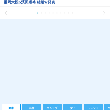
重岡大毅&濱田崇裕 結婚W発表
健康
芸能
ゴシップ
女子
トレンド
Y