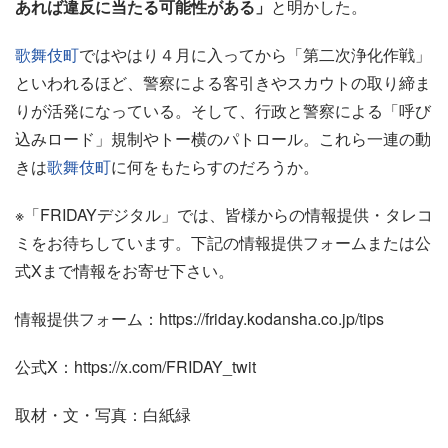
あれば違反に当たる可能性がある」
と明かした。
歌舞伎町
ではやはり４月に入ってから「第二次浄化作戦」
といわれるほど、警察による客引きやスカウトの取り締ま
りが活発になっている。そして、行政と警察による「呼び
込みロード」規制やトー横のパトロール。これら一連の動
きは
歌舞伎町
に何をもたらすのだろうか。
※「FRIDAYデジタル」では、皆様からの情報提供・タレコ
ミをお待ちしています。下記の情報提供フォームまたは公
式Xまで情報をお寄せ下さい。
情報提供フォーム：https://friday.kodansha.co.jp/tips
公式X：https://x.com/FRIDAY_twit
取材・文・写真：白紙緑