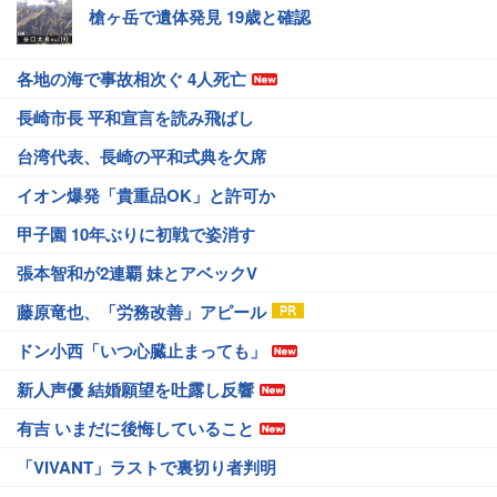
槍ヶ岳で遺体発見 19歳と確認
各地の海で事故相次ぐ 4人死亡
長崎市長 平和宣言を読み飛ばし
台湾代表、長崎の平和式典を欠席
イオン爆発「貴重品OK」と許可か
甲子園 10年ぶりに初戦で姿消す
張本智和が2連覇 妹とアベックV
藤原竜也、「労務改善」アピール
ドン小西「いつ心臓止まっても」
新人声優 結婚願望を吐露し反響
有吉 いまだに後悔していること
「VIVANT」ラストで裏切り者判明