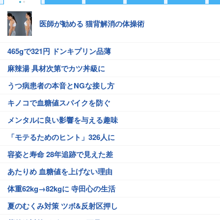
医師が勧める 猫背解消の体操術
465gで321円 ドンキプリン品薄
麻辣湯 具材次第でカツ丼級に
うつ病患者の本音とNGな接し方
キノコで血糖値スパイクを防ぐ
メンタルに良い影響を与える趣味
「モテるためのヒント」326人に
容姿と寿命 28年追跡で見えた差
あたりめ 血糖値を上げない理由
体重62kg→82kgに 寺田心の生活
夏のむくみ対策 ツボ&反射区押し