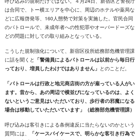
呼び込みの規制だけではない。４月24日、新宿区と警視庁
は合同で、トー横エリアを中心に、周辺のホテルや薬局な
どに広報啓発等、160人態勢で対策を実施した。官民合同
のパトロールで、未成年者への性犯罪やオーバードーズな
どの問題に対しての取り組みとなっている。
こうした規制強化について、新宿区役所総務部危機管理課
に話を聞くと
「警備員によるパトロールは以前から毎日行
っており、増員したわけではありません」
とのことだ。
「パトロールは行政と地元商店街の方が雇っている人がい
ます。昔から、あの周辺で横並びになっているのは、よく
ないというご意見はいただいており、歩行者の邪魔になる
場合は移動していただいています」（総務部危機管理課）
呼び込みは客引きによる条例違反に当たらないのかという
質問には、
「ケースバイケースで、明らかな客引き行為で