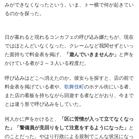
みができなくなったという。いま、トー横で何が起きてい
るのかを探った。
日が暮れると現れるコンカフェの呼び込み嬢たちが、現在
ではほとんどいなくなった。クレームなど我関せずといっ
た面持ちで料金表を掲げ、
「遊んでいきませんか」
と声を
かけている者が２～３人いる程度だ。
呼び込みはどこへ消えたのか。彼女らを探すと、店の前で
料金表を掲げている者や、
歌舞伎町
のホテル街にいる者、
また店の看板を持ちながら回遊する者などがおり、今まで
とは違う形で呼び込みをしていた。
何人かに声をかけると、
「区に苦情が入って立てなくなっ
た」「警備員が見回りをして注意をするようになった」
と
のことだった。やはり行政による規制でこんな状況になっ