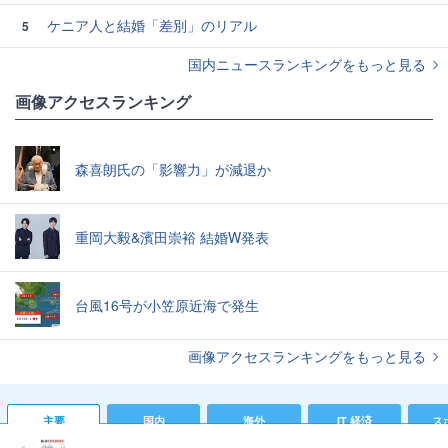
ケニア人と結婚「差別」のリアル
5
国内ニュースランキングをもっと見る
画像アクセスランキング
森喜朗氏の「影響力」が減退か
重岡大毅&濱田崇裕 結婚W発表
台風16号が小笠原近海で発生
画像アクセスランキングをもっと見る
主要
国内
海外
IT 経済
ス