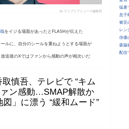
猛暑
by ライブドアニュース編集部
息子
被災
レン
哉
をイジる場面があったとFLASHが伝えた
俳優
シールに、自分のシールを重ねようとする場面が
森脇
配信
、放送後のXではファンから感動の声が相次いだ
取慎吾、テレビで “キム
ファン感動…SMAP解散か
図」に漂う “緩和ムード”