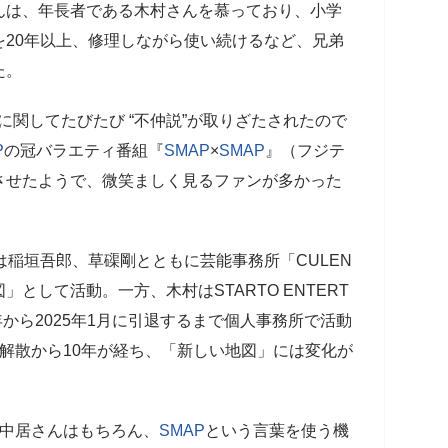
んは、年長者である木村さんを慕っており、小学
20年以上、修理しながら使い続けるなど、兄弟
た。
に関してたびたび “不仲説”が取りざたされたので
P
の冠バラエティ番組『
SMAP
×
SMAP
』（フジテ
させたようで、微笑ましく見るファンが多かった
は稲垣吾郎、草磲剛とともに芸能事務所「CULEN
として活動。一方、木村はSTARTO ENTERT
0年から2025年1月に引退するまで個人事務所で活動
解散から10年が経ち、「新しい地図」には変化が
や中居さんはもちろん、
SMAP
という言葉を使う機