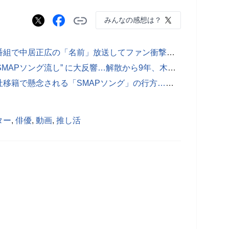
みんなの感想は？
【写真あり】香取慎吾、レギュラー番組で中居正広の「名前」放送してファン衝撃…SMAP解散後は “唯一の共演” で続くタブー破り
【写真あり】香取慎吾、MC番組の “SMAPソング流し” に大反響…解散から9年、木村拓哉の番組でも流され “タブー扱い” に変化
【写真あり】木村拓哉、レコード会社移籍で懸念される「SMAPソング」の行方…解散から10年で “復活ムード” 最中に漂う不安
ター
,
俳優
,
動画
,
推し活