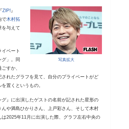
『
ZIP!
』
内で
木村拓
撃を与えて
ライベート
ング」。同
写真拡大
過ごすか、
記されたグラフを見て、自分のプライベートがど
ルを置くというもの。
ング』に出演したゲストの名前が記された星形の
さんや満島ひかりさん、上戸彩さん、そして木村
は2025年11月に出演した際、グラフ左右中央の
。