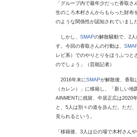
「グループ内で最年少だった香取さ
生のころ木村さんからもらった財布を
のような関係性が認知されていまし
しかし、
SMAP
の解散騒動で、2人
す。今回の香取さんの行動は、
SMA
レビ系）でのやりとりをほうふつと
のでしょう」（芸能記者）
2016年末に
SMAP
が解散後、香取
（カレン）」に移籍し、「新しい地図」
AINMENTに残留、中居正広は202
と、5人は別々の道を歩んだ。ただ、
見られるという。
「移籍後、3人は公の場で木村さん