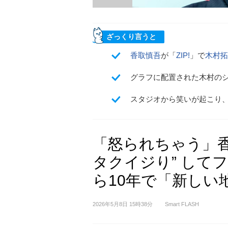
ざっくり言うと
香取慎吾
が「
ZIP!
」で
木村拓
グラフに配置された木村の
スタジオから笑いが起こり
「怒られちゃう」香
タクイジり” して
ら10年で「新しい地
2026年5月8日 15時38分
Smart FLASH