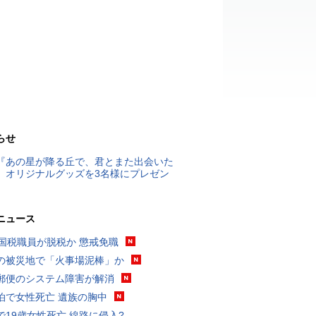
らせ
『あの星が降る丘で、君とまた出会いた
』オリジナルグッズを3名様にプレゼン
ニュース
歳国税職員が脱税か 懲戒免職
の被災地で「火事場泥棒」か
郵便のシステム障害が解消
泊で女性死亡 遺族の胸中
で19歳女性死亡 線路に侵入?