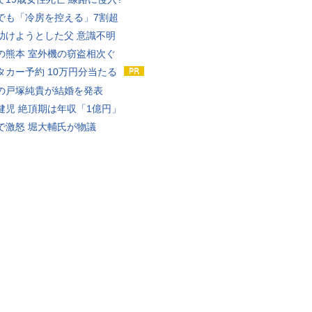
でも「冷房を控える」7割超
助けようとした父 意識不明
の熊本 室外機の窃盗相次ぐ
タカー予約 10万円分当たる
の戸塚純貴が結婚を発表
健児 絶頂期は年収「1億円」
で激怒 堀大輔氏が物議