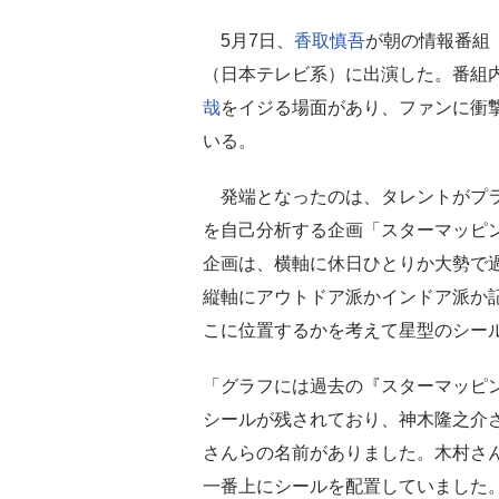
5月7日、
香取慎吾
が朝の情報番組
（日本テレビ系）に出演した。番組
哉
をイジる場面があり、ファンに衝
いる。
発端となったのは、タレントがプ
を自己分析する企画「スターマッピ
企画は、横軸に休日ひとりか大勢で
縦軸にアウトドア派かインドア派か
こに位置するかを考えて星型のシー
「グラフには過去の『スターマッピ
シールが残されており、神木隆之介
さんらの名前がありました。木村さん
一番上にシールを配置していました