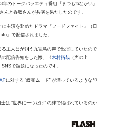
23年のトークバラエティ番組『まつもtoなかい』
居さんと香取さんが共演を果たしたのです。
00年に主演を務めたドラマ『フードファイト』（日
ulu』で配信されました。
る主人公が飼う九官鳥の声で出演していたので
品の配信告知をした際、《
木村拓哉
（声の出
SNSで話題になったのです。
AP
に対する “緩和ムード” が漂っているような印
）
士は “世界に一つだけ” の絆で結ばれているのか