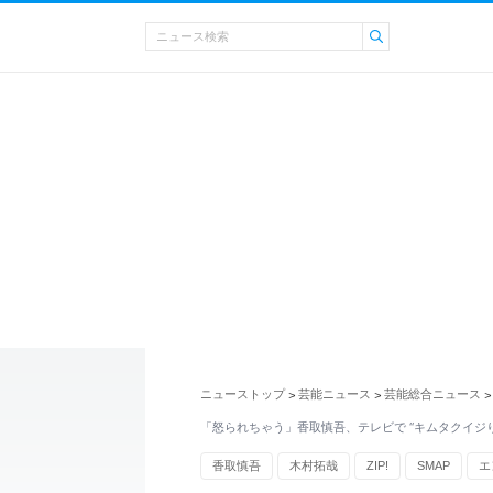
ニューストップ
芸能ニュース
芸能総合ニュース
>
>
>
「怒られちゃう」香取慎吾、テレビで “キムタクイジり
香取慎吾
木村拓哉
ZIP!
SMAP
エ