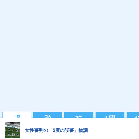
主要
国内
海外
IT 経済
ス
女性審判の「2度の誤審」物議