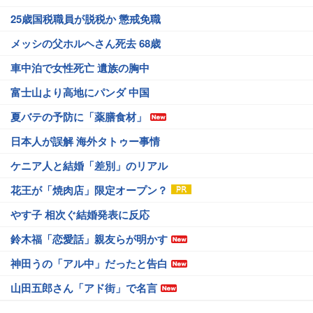
25歳国税職員が脱税か 懲戒免職
メッシの父ホルヘさん死去 68歳
車中泊で女性死亡 遺族の胸中
富士山より高地にパンダ 中国
夏バテの予防に「薬膳食材」
日本人が誤解 海外タトゥー事情
ケニア人と結婚「差別」のリアル
花王が「焼肉店」限定オープン？
やす子 相次ぐ結婚発表に反応
鈴木福「恋愛話」親友らが明かす
神田うの「アル中」だったと告白
山田五郎さん「アド街」で名言