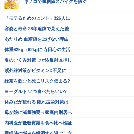
キノコで血糖値スパイクを防ぐ
「モテるためのヒント」326人に
容姿と寿命 28年追跡で見えた差
あたりめ 血糖値を上げない理由
体重62kg→82kgに 寺田心の生活
夏のむくみ対策 ツボ&反射区押し
紫外線対策がビタミンD不足に
緑茶を飲むと死亡リスク低まる?
ヨーグルト いつ食べたらいい?
休みだが疲れる 隠れ疲労対策は
母が娘に減量強要→家庭内別居へ
内科医が低糖質麺を食べ比べ検証
睡眠時の悩みを解消する過ごし方