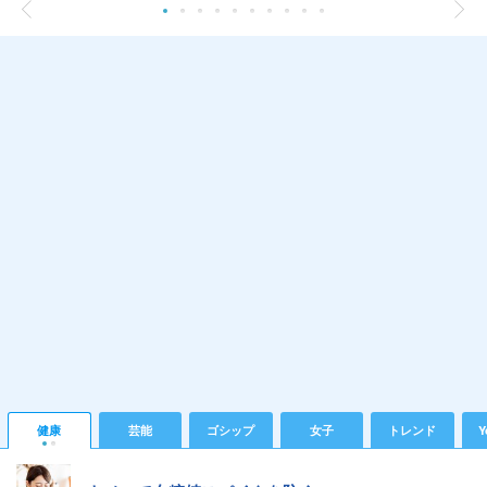
健康
芸能
ゴシップ
女子
トレンド
Y