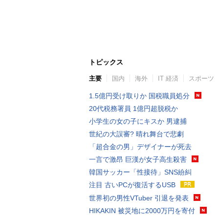
トピックス
主要
国内
海外
IT 経済
スポーツ
1.5億円受け取りか 国税職員処分
20代税務署員 1億円超脱税か
小学生の女の子にキスか 男逮捕
世紀の大誤審? 晴れ舞台で悲劇
「超合金の男」デザイナーが死去
一言で激昂 巨漢が女子高生殺害
韓国サッカー「性接待」SNS紛糾
注目 古いPCが復活するUSB
世界初の男性VTuber 引退を発表
HIKAKIN 被災地に2000万円を寄付