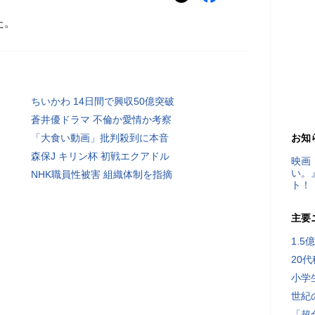
た。
ちいかわ 14日間で興収50億突破
蒼井優ドラマ 不倫か愛情か考察
「大食い動画」批判殺到に本音
お知
森保J キリン杯 初戦エクアドル
映画
い。
NHK職員性被害 組織体制を指摘
ト！
主要
1.
20
小学
世紀
「超