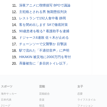
11.
深夜アニメに喫煙描写 BPOで議論
12.
主犯格とされる男 無期懲役判決
13.
レストランで192人食中毒 静岡
14.
客を閉め出します SAで徹底対策
15.
90歳患者を殴る? 看護助手を逮捕
16.
ドジャース6連敗 佐々木が止める
17.
チェーンソーで父襲撃か 目撃談
18.
駅で流れた「不適切音声」に声明
19.
HIKAKIN 被災地に2000万円を寄付
20.
斉藤被告に「多目的トイレ以下」
スポーツ
芸能
女子
海外サッカー
芸能総合
恋愛
日本代表
音楽
ライフスタイル
Jリーグ
韓流
ファッション