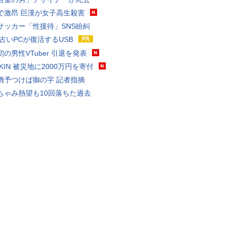
で激昂 巨漢が女子高生殺害
サッカー「性接待」SNS紛糾
 古いPCが復活するUSB
の男性VTuber 引退を発表
AKIN 被災地に2000万円を寄付
猶予つけば御の字 記者指摘
ちゃみ熱望も10回落ちた過去