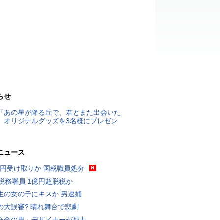
らせ
『あの星が降る丘で、君とまた出会いた
』オリジナルグッズを3名様にプレゼン
ニュース
5億円受け取りか 国税職員処分
代税務署員 1億円超脱税か
生の女の子にキスか 男逮捕
の大誤審? 晴れ舞台で悲劇
合金の男」デザイナーが死去