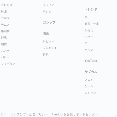
プロ野球
グラビア
トレンド
MLB
テレビ
本
ゴルフ
ゴシップ
教育・仕事
テニス
からだ
格闘技
映画
マネー
競馬
レビュー
車
相撲
プレゼント
グルメ
バスケ
特集
バレー
YouTube
フィギュア
サブカル
アニメ
ゲーム
コミック
リシー
コンテンツ・広告ポリシー
livedoorお客様サポートセンター