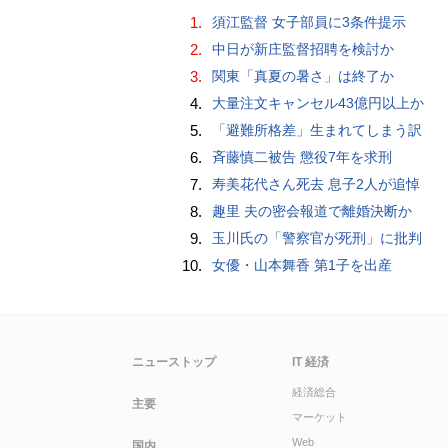
1.
須江監督 女子部員に3条件提示
2.
中日が新庄監督招聘を検討か
3.
関東「真夏の暑さ」は終了か
4.
大量注文キャンセル43億円以上か
5.
「避難所格差」生まれてしまう訳
6.
斉藤慎二被告 懲役7年を求刑
7.
寿美花代さん死去 息子2人が追悼
8.
趣里 夫の密会報道で離婚決断か
9.
玉川氏の「警察官が死刑」に批判
10.
女優・山本舞香 第1子を出産
ニューストップ
IT 経済
経済総合
主要
マーケット
Web
国内