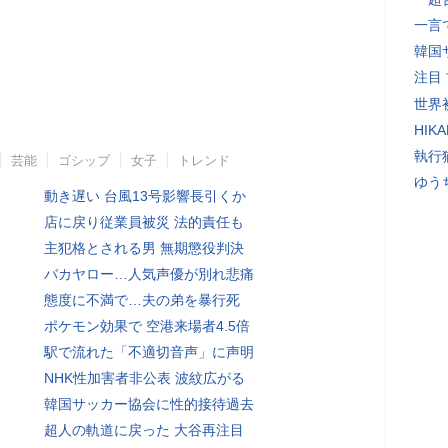
一言
韓国
注目
世界初
HIK
執行
芸能
ゴシップ
女子
トレンド
ゆう
動き遅い 台風13号影響長引くか
店に戻り従業員被災 法的責任も
主犯格とされる男 無期懲役判決
バカヤロー…人気声優が別れ悲痛
態度に不満で…夫の弟を暴行死
ポケモン効果で 空港来場者4.5倍
駅で流れた「不適切音声」に声明
NHK性加害者非公表 波紋広がる
韓国サッカー協会に性的接待過去
超人の軌道に戻った 大谷再注目