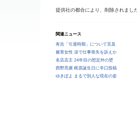
提供社の都合により、削除されまし
関連ニュース
有吉「引退時期」について言及
被害女性 涙で仕事喪失を訴えか
名店店主 24年目の想定外の壁
西野亮廣 梶原誕生日に辛口投稿
ゆきぽよ まるで別人な現在の姿