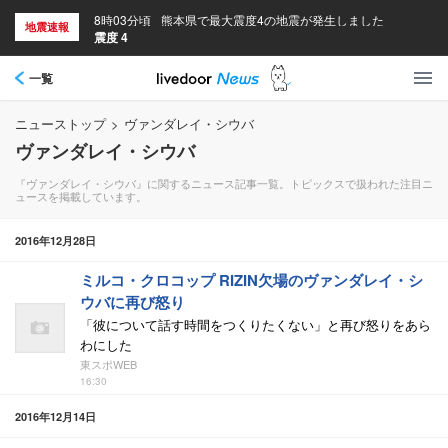
8時03分頃
熊本県で最大震度4の地震が発生しました
地震速報
震度 4
一覧
ニューストップ
>
ヴァンダレイ・シウバ
ヴァンダレイ・シウバ
『ヴァンダレイ・シウバ』に関するニュース記事一覧。トピックスで扱われた注目ニ
ュースを掲載しています。
2016年12月28日
ミルコ・クロコップ RIZIN欠場のヴァンダレイ・シ
ウバに再び怒り
「彼について話す時間をつくりたくない」と再び怒りをあら
わにした
東スポWEB
16:30
2016年12月14日