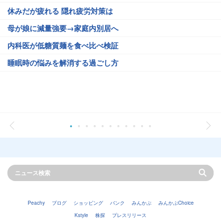
休みだが疲れる 隠れ疲労対策は
母が娘に減量強要→家庭内別居へ
内科医が低糖質麺を食べ比べ検証
睡眠時の悩みを解消する過ごし方
Peachy
ブログ
ショッピング
バンク
みんかぶ
みんかぶChoice
Kstyle
株探
プレスリリース