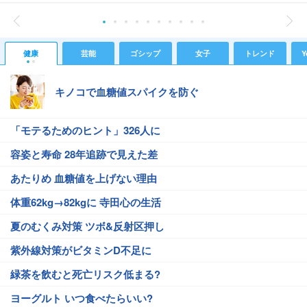
健康
芸能
ゴシップ
女子
トレンド
Y
キノコで血糖値スパイクを防ぐ
「モテるためのヒント」326人に
容姿と寿命 28年追跡で見えた差
あたりめ 血糖値を上げない理由
体重62kg→82kgに 寺田心の生活
夏のむくみ対策 ツボ&反射区押し
紫外線対策がビタミンD不足に
緑茶を飲むと死亡リスク低まる?
ヨーグルト いつ食べたらいい?