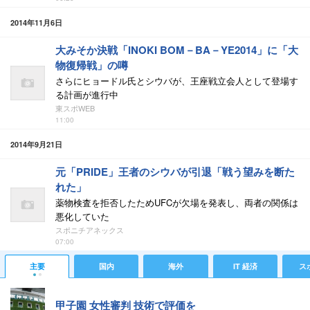
2014年11月6日
大みそか決戦「INOKI BOM－BA－YE2014」に「大
物復帰戦」の噂
さらにヒョードル氏とシウバが、王座戦立会人として登場す
る計画が進行中
東スポWEB
11:00
2014年9月21日
元「PRIDE」王者のシウバが引退「戦う望みを断た
れた」
薬物検査を拒否したためUFCが欠場を発表し、両者の関係は
悪化していた
スポニチアネックス
07:00
主要
国内
海外
IT 経済
ス
甲子園 女性審判 技術で評価を