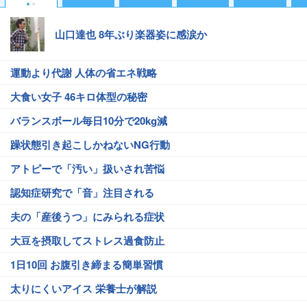
山口達也 8年ぶり楽器姿に感涙か
運動より代謝 人体の省エネ戦略
大食い女子 46キロ体型の秘密
バランスボール毎日10分で20kg減
躁状態引き起こしかねないNG行動
アトピーで「汚い」扱いされ苦悩
認知症研究で「音」注目される
夫の「産後うつ」にみられる症状
大豆を摂取してストレス過食防止
1日10回 お腹引き締まる簡単習慣
太りにくいアイス 栄養士が解説