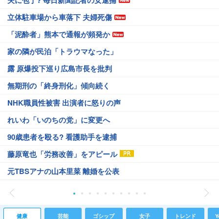
夫に包丁? 毎日新聞記者の女逮捕
立体駐車場から車落下 夫婦死傷
「泥酔者」熊本で通報が頻発か
家の隣が民泊「トラウマなった」
露 原爆投下巡り広島市長を批判
無期刑の「終身刑化」傾向続く
NHK職員性被害 出演者に怒りの声
れいわ「いのちの党」に変更へ
90歳患者を殴る? 看護助手を逮捕
藤原竜也「労務改善」をアピール
元TBSアナの山本里菜 離婚を公表
健康
芸能
ゴシップ
女子
トレンド
Y