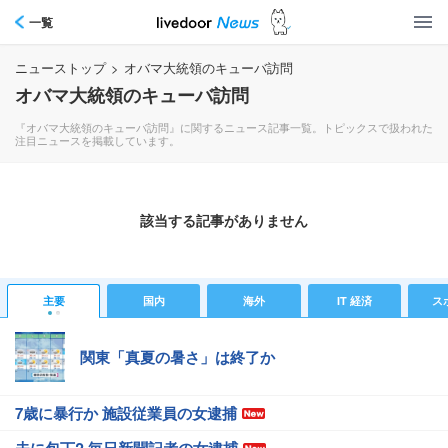
一覧
ニューストップ
>
オバマ大統領のキューバ訪問
オバマ大統領のキューバ訪問
『オバマ大統領のキューバ訪問』に関するニュース記事一覧。トピックスで扱われた
注目ニュースを掲載しています。
該当する記事がありません
主要
国内
海外
IT 経済
ス
関東「真夏の暑さ」は終了か
7歳に暴行か 施設従業員の女逮捕