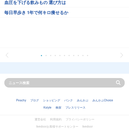
血圧を下げる飲みもの 選び方は
毎日早歩き 1年で何キロ痩せるか
Peachy
ブログ
ショッピング
バンク
みんかぶ
みんかぶChoice
Kstyle
株探
プレスリリース
運営会社
利用規約
プライバシーポリシー
livedoorお客様サポートセンター
livedoor