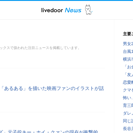
主要
男女
ックスで扱われた注目ニュースを掲載しています。
台風
横浜
「お
「友
恋愛
の「あるある」を描いた映画ファンのイラストが話
クマ
怖い
育三
ダレ
同じ
長谷
ズ」元子役キー・ホイ・クァンの現在が衝撃的