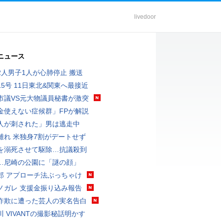
livedoor
ニュース
2人男子1人が心肺停止 搬送
15号 11日東北&関東へ最接近
市議VS元大物議員秘書が激突
金使えない症候群」FPが解説
人が刺された」男は逃走中
離れ 米独身7割がデートせず
を溺死させて駆除…抗議殺到
…尼崎の公園に「謎の顔」
郎 アプローチ法ぶっちゃけ
ノガレ 支援金振り込み報告
詐欺に遭った芸人の実名告白
川 VIVANTの撮影秘話明かす