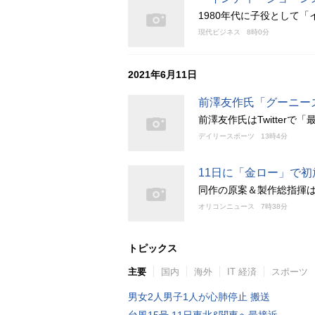
1980年代に子役として
現代ビジネス
8時0分
2021年6月11日
前澤友作氏「グーニー
前澤友作氏はTwitter
デイリースポーツ
13時4分
11日に「金ロー」で初
同作の原案＆製作総指揮
オリコンニュース
7時38分
トピックス
主要
国内
海外
IT 経済
スポーツ
男女2人男子1人が心肺停止 搬送