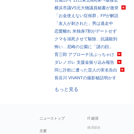
台風15号 11日東北&関東へ最接近
横浜市議VS元大物議員秘書が激突
「お金使えない症候群」FPが解説
「友人が刺された」男は逃走中
恋愛離れ 米独身7割がデートせず
クマを溺死させて駆除…抗議殺到
怖い…尼崎の公園に「謎の顔」
育三郎 アプローチ法ぶっちゃけ
ダレノガレ 支援金振り込み報告
同じ詐欺に遭った芸人の実名告白
長谷川 VIVANTの撮影秘話明かす
もっと見る
ニューストップ
IT 経済
経済総合
主要