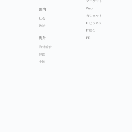
マーケット
Web
国内
ガジェット
社会
ITビジネス
政治
IT総合
海外
PR
海外総合
韓国
中国