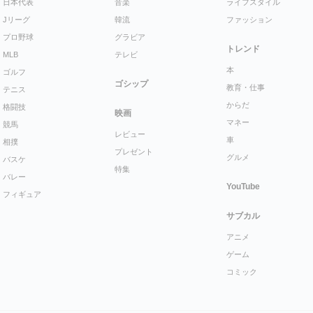
日本代表
音楽
ライフスタイル
Jリーグ
韓流
ファッション
プロ野球
グラビア
トレンド
MLB
テレビ
本
ゴルフ
ゴシップ
教育・仕事
テニス
からだ
格闘技
映画
マネー
競馬
レビュー
車
相撲
プレゼント
グルメ
バスケ
特集
バレー
YouTube
フィギュア
サブカル
アニメ
ゲーム
コミック