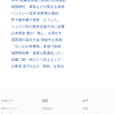
NHK 原爆誤情報に異例の注意喚起
靖国神社、軍装などの禁止を発表
ベントレー追突 刺青男の素顔
甲子園中継で異変「どうした」
リュウジ氏の熊本支援方法に反響
山本耕史 妻の「推し」を明かす
琵琶湖の花火大会 突如中止発表
「ちいかわ争奪戦」各地で勃発
福岡県知事「過度な配慮あった」
佐藤二朗「何ひとつ言えなくて」
辻希美 息子2人の「病気」を告白
スポーツ
芸能
女子
海外サッカー
芸能総合
恋愛