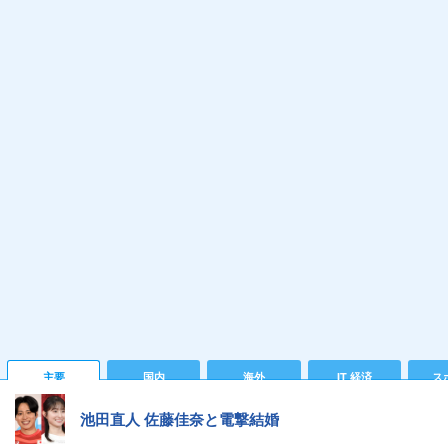
主要
国内
海外
IT 経済
ス
池田直人 佐藤佳奈と電撃結婚