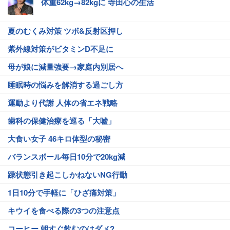
体重62kg→82kgに 寺田心の生活
夏のむくみ対策 ツボ&反射区押し
紫外線対策がビタミンD不足に
母が娘に減量強要→家庭内別居へ
睡眠時の悩みを解消する過ごし方
運動より代謝 人体の省エネ戦略
歯科の保健治療を巡る「大嘘」
大食い女子 46キロ体型の秘密
バランスボール毎日10分で20kg減
躁状態引き起こしかねないNG行動
1日10分で手軽に「ひざ痛対策」
キウイを食べる際の3つの注意点
コーヒー 朝すぐ飲むのはダメ?