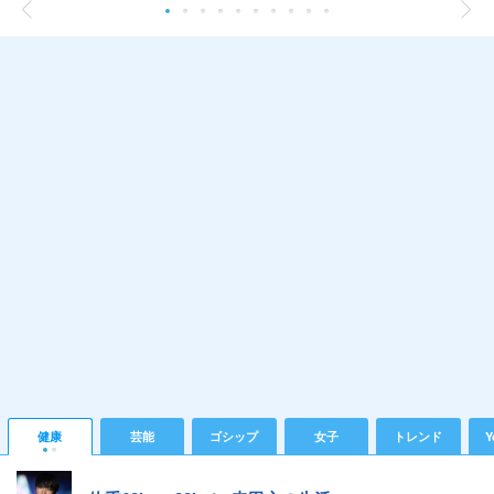
健康
芸能
ゴシップ
女子
トレンド
Y