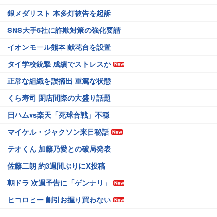
銀メダリスト 本多灯被告を起訴
SNS大手5社に詐欺対策の強化要請
イオンモール熊本 献花台を設置
タイ学校銃撃 成績でストレスか
正常な組織を誤摘出 重篤な状態
くら寿司 閉店間際の大盛り話題
日ハムvs楽天「死球合戦」不穏
マイケル・ジャクソン来日秘話
テオくん 加藤乃愛との破局発表
佐藤二朗 約3週間ぶりにX投稿
朝ドラ 次週予告に「ゲンナリ」
ヒコロヒー 割引お握り買わない