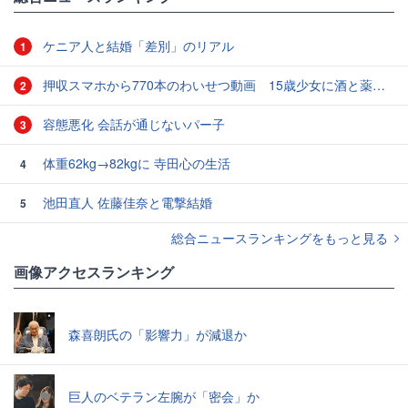
ケニア人と結婚「差別」のリアル
1
押収スマホから770本のわいせつ動画 15歳少女に酒と薬飲ませ性的暴行か 54歳男を再逮捕 「薬もありますよ」とSNSで誘い出し
2
容態悪化 会話が通じないパー子
3
体重62kg→82kgに 寺田心の生活
4
池田直人 佐藤佳奈と電撃結婚
5
総合ニュースランキングをもっと見る
画像アクセスランキング
森喜朗氏の「影響力」が減退か
巨人のベテラン左腕が「密会」か