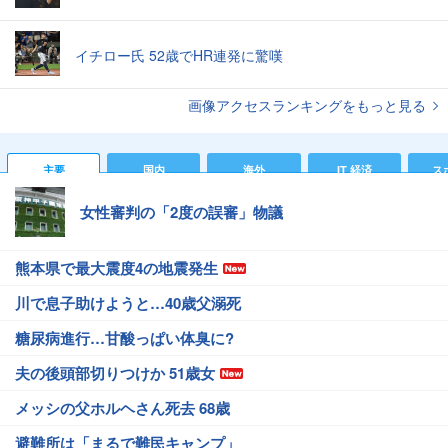
イチロー氏 52歳でHR連発に驚嘆
画像アクセスランキングをもっと見る
主要
国内
海外
IT 経済
ス
女性審判の「2度の誤審」物議
熊本県で最大震度4の地震発生
川で息子助けようと…40歳父溺死
糖尿病進行…甘酸っぱい体臭に?
夫の後頭部切りつけか 51歳女
メッシの父ホルヘさん死去 68歳
避難所は「まるで難民キャンプ」