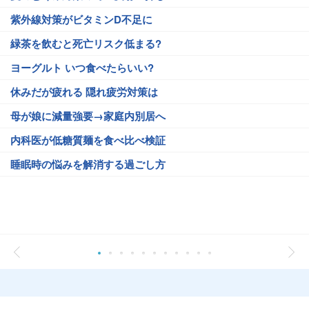
紫外線対策がビタミンD不足に
緑茶を飲むと死亡リスク低まる?
ヨーグルト いつ食べたらいい?
休みだが疲れる 隠れ疲労対策は
母が娘に減量強要→家庭内別居へ
内科医が低糖質麺を食べ比べ検証
睡眠時の悩みを解消する過ごし方