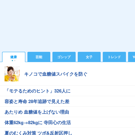
健康
芸能
ゴシップ
女子
トレンド
Y
キノコで血糖値スパイクを防ぐ
「モテるためのヒント」326人に
容姿と寿命 28年追跡で見えた差
あたりめ 血糖値を上げない理由
体重62kg→82kgに 寺田心の生活
夏のむくみ対策 ツボ&反射区押し