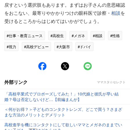
戻すという選択肢もあります。まずはお子さんの意思確認
をおこない、最寄りやかかりつけの眼科医で診察・
相談
を
受けるところからはじめてはいかがでしょう。
#仕事・教育ニュース
#高校生
#メガネ
#相談
#性格
#視力
#高校デビュー
#大阪市
#ドバイ
外部リンク
ママスタ☆セレクト
「高校卒業式でプロポーズしてみた！」10代娘と彼氏が早い結
婚？母は否定しないけど…【前編まんが】
＜何がお得？＞子どものコンタクトレンズ、どこで買う？さまざ
まな方法のメリットとデメリット
高校進学を機にコンタクトにして欲しいママとメガネのままでい