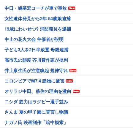
中日・嶋基宏コーチが車で事故
女性遺体発見から2年 54歳娘逮捕
19歳にわいせつ? 消防職員を逮捕
中止の花火大会 主催者が説明
子ども3人を2日半放置 母親逮捕
高市氏の態度 芥川賞作家が批判
井上康生氏が注意喚起 規律守れ
コロンビアでM7.4 建物に被害
オリラジ中田、移住の理由を激白
ニシダ 筋力はラグビー選手並み
さんま 夏の甲子園に苦言し物議
ナガノ氏 映画制作「暗中模索」