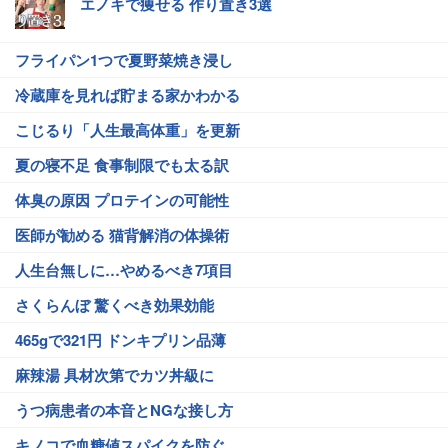
エノキで痩せる 作り置き3選
フライパン1つで夏野菜焼き浸し
冷蔵庫を見れば貯まる家かわかる
こじるり「人生最高体重」を更新
夏の寝不足 食事制限でも太る訳
体臭の原因 プロテインの可能性
医師が勧める 猫背解消の体操術
人生台無しに…やめるべき7項目
さくらんぼ 驚くべき効果効能
465gで321円 ドンキプリン品薄
麻辣湯 具材次第でカツ丼級に
うつ病患者の本音とNGな接し方
キノコで血糖値スパイクを防ぐ