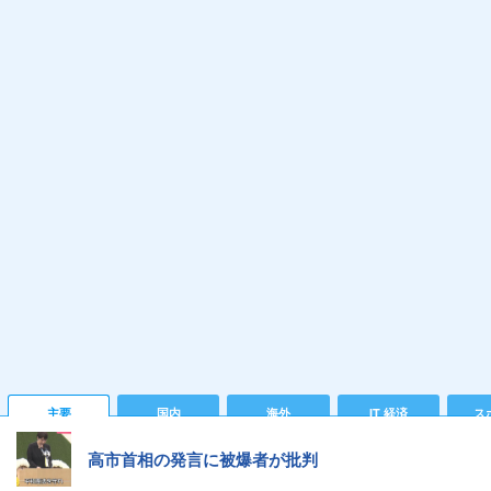
主要
国内
海外
IT 経済
ス
高市首相の発言に被爆者が批判