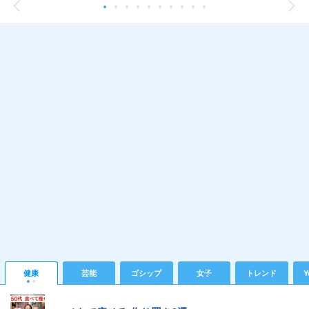
健康
芸能
ゴシップ
女子
トレンド
Y