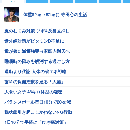
体重62kg→82kgに 寺田心の生活
夏のむくみ対策 ツボ&反射区押し
紫外線対策がビタミンD不足に
母が娘に減量強要→家庭内別居へ
睡眠時の悩みを解消する過ごし方
運動より代謝 人体の省エネ戦略
歯科の保健治療を巡る「大嘘」
大食い女子 46キロ体型の秘密
バランスボール毎日10分で20kg減
躁状態引き起こしかねないNG行動
1日10分で手軽に「ひざ痛対策」