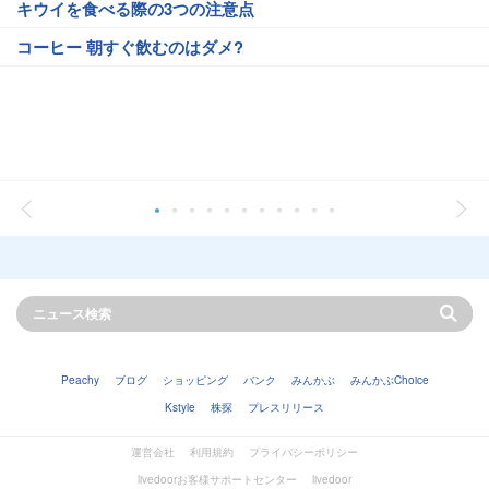
キウイを食べる際の3つの注意点
コーヒー 朝すぐ飲むのはダメ?
Peachy
ブログ
ショッピング
バンク
みんかぶ
みんかぶChoice
Kstyle
株探
プレスリリース
運営会社
利用規約
プライバシーポリシー
livedoorお客様サポートセンター
livedoor