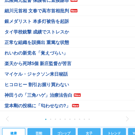
広陵高元監督 保護者に直接謝罪
細川元首相 文春で高市首相批判
銀メダリスト 本多灯被告を起訴
タイ学校銃撃 成績でストレスか
正常な組織を誤摘出 重篤な状態
れいわの新党名「覚えづらい」
楽天から死球5個 新庄監督が苦言
マイケル・ジャクソン来日秘話
ヒコロヒー 割引お握り買わない
神田うの「三角ハゲ」治療法告白
堂本剛の投稿に「匂わせなの?」
健康
芸能
ゴシップ
女子
トレンド
Y