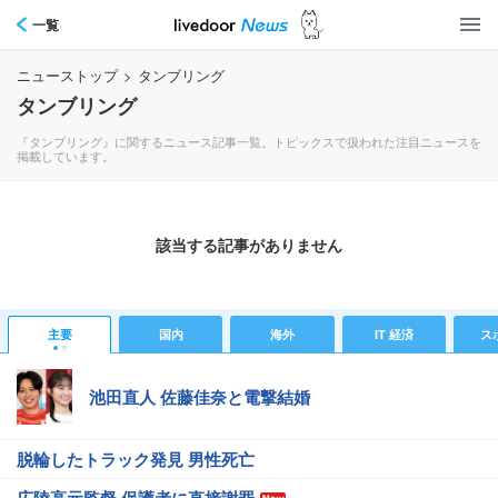
一覧
ニューストップ
>
タンブリング
タンブリング
『タンブリング』に関するニュース記事一覧。トピックスで扱われた注目ニュースを
掲載しています。
該当する記事がありません
主要
国内
海外
IT 経済
ス
池田直人 佐藤佳奈と電撃結婚
脱輪したトラック発見 男性死亡