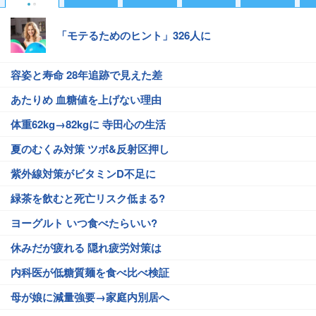
「モテるためのヒント」326人に
容姿と寿命 28年追跡で見えた差
あたりめ 血糖値を上げない理由
体重62kg→82kgに 寺田心の生活
夏のむくみ対策 ツボ&反射区押し
紫外線対策がビタミンD不足に
緑茶を飲むと死亡リスク低まる?
ヨーグルト いつ食べたらいい?
休みだが疲れる 隠れ疲労対策は
内科医が低糖質麺を食べ比べ検証
母が娘に減量強要→家庭内別居へ