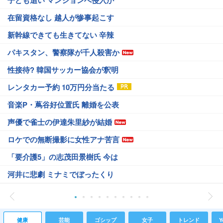
子ども追い マンションへ侵入か
在留資格なし 越人が惨事起こす
新幹線できても生きてない 辛辣
パキスタン、警察隊が千人殺害か
性接待? 韓国サッカー協会が釈明
レンタカー予約 10万円分当たる
音楽P・蔦谷好位置氏 離婚を公表
声優で雀士の伊達朱里紗が結婚
ロケでの無断撮影に女性アナ苦言
「要介護5」の志茂田景樹氏 今は
河井に悲劇 ミナミでぼったくり
健康
芸能
ゴシップ
女子
トレンド
Y