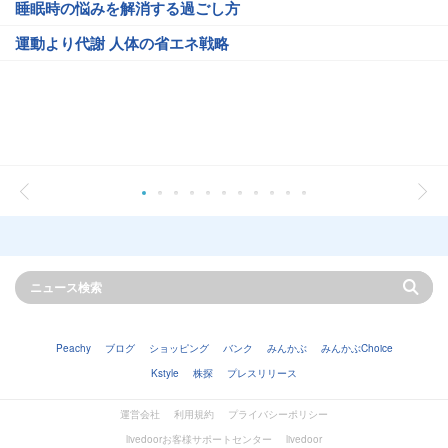
睡眠時の悩みを解消する過ごし方
運動より代謝 人体の省エネ戦略
Peachy
ブログ
ショッピング
バンク
みんかぶ
みんかぶChoice
Kstyle
株探
プレスリリース
運営会社
利用規約
プライバシーポリシー
livedoorお客様サポートセンター
livedoor