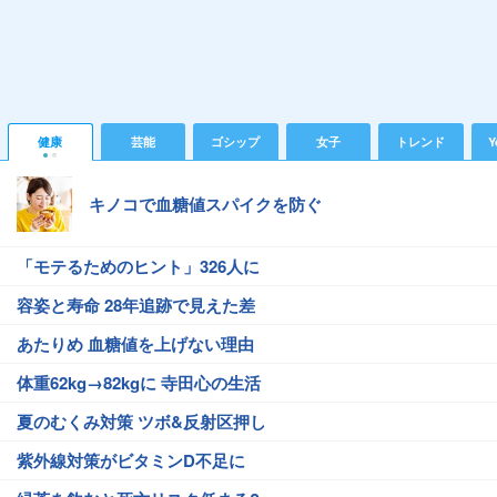
健康
芸能
ゴシップ
女子
トレンド
Y
キノコで血糖値スパイクを防ぐ
「モテるためのヒント」326人に
容姿と寿命 28年追跡で見えた差
あたりめ 血糖値を上げない理由
体重62kg→82kgに 寺田心の生活
夏のむくみ対策 ツボ&反射区押し
紫外線対策がビタミンD不足に