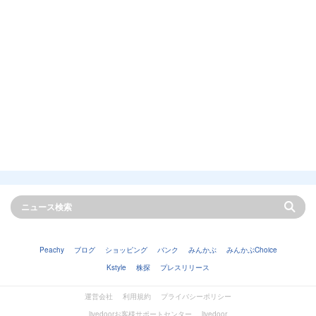
Peachy
ブログ
ショッピング
バンク
みんかぶ
みんかぶChoice
Kstyle
株探
プレスリリース
運営会社
利用規約
プライバシーポリシー
livedoorお客様サポートセンター
livedoor