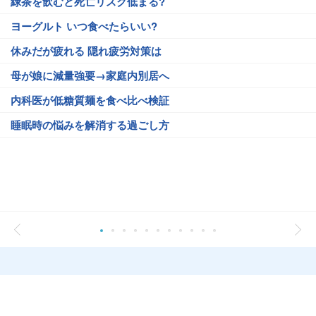
緑茶を飲むと死亡リスク低まる?
ヨーグルト いつ食べたらいい?
休みだが疲れる 隠れ疲労対策は
母が娘に減量強要→家庭内別居へ
内科医が低糖質麺を食べ比べ検証
睡眠時の悩みを解消する過ごし方