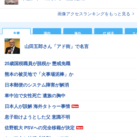
画像アクセスランキングをもっと見る
主要
国内
海外
IT 経済
ス
山田五郎さん「アド街」で名言
25歳国税職員が脱税か 懲戒免職
熊本の被災地で「火事場泥棒」か
日本郵便のシステム障害が解消
車中泊で女性死亡 遺族の胸中
日本人が誤解 海外タトゥー事情
息子助けようとした父 意識不明
佐野航大 PSVへの完全移籍が決定