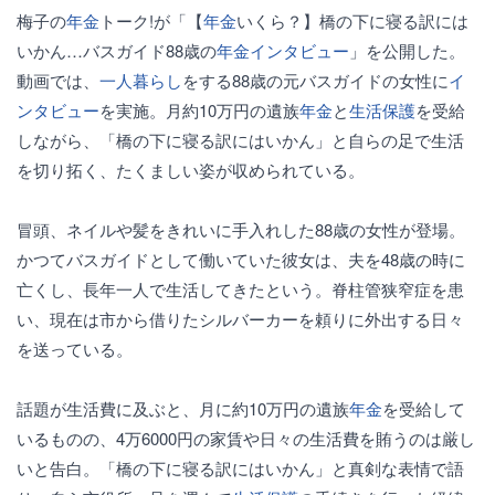
梅子の
年金
トーク!が「【
年金
いくら？】橋の下に寝る訳には
いかん…バスガイド88歳の
年金
インタビュー
」を公開した。
動画では、
一人暮らし
をする88歳の元バスガイドの女性に
イ
ンタビュー
を実施。月約10万円の遺族
年金
と
生活保護
を受給
しながら、「橋の下に寝る訳にはいかん」と自らの足で生活
を切り拓く、たくましい姿が収められている。
冒頭、ネイルや髪をきれいに手入れした88歳の女性が登場。
かつてバスガイドとして働いていた彼女は、夫を48歳の時に
亡くし、長年一人で生活してきたという。脊柱管狭窄症を患
い、現在は市から借りたシルバーカーを頼りに外出する日々
を送っている。
話題が生活費に及ぶと、月に約10万円の遺族
年金
を受給して
いるものの、4万6000円の家賃や日々の生活費を賄うのは厳し
いと告白。「橋の下に寝る訳にはいかん」と真剣な表情で語