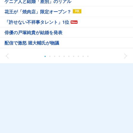
ケニア人と結婚「差別」のリアル
花王が「焼肉店」限定オープン？
「許せない不祥事タレント」1位
俳優の戸塚純貴が結婚を発表
配信で激怒 堀大輔氏が物議