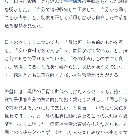
り、自ら市役所へ足を運んで
生活保護
の手続きを行った経緯
を明かした。「自分で情報収集して工夫して、自分から動く
ことが大事」と、制度を正しく活用しながら自立した生活を
送る姿勢を見せた。
日々のやりくりについても、「服は何十年も前のものを着
る」「安い食材でおでんを作り、数日かけて食べる」と、持
ち前の知恵で乗り切っている。「今の状況はものすごく良
い。納得してる」と微笑む姿からは、現状を嘆くのではな
く、感謝とともに前を向く力強い人生哲学がうかがえる。
終盤には、現代の子育て世代へ向けたメッセージも。抱っこ
紐で子供を自分の方に向けて抱く親たちに対し、「同じ目線
で前を見えるようにしてほしい」と提言。「いろんな景色を
見せてほしい」と、外の世界に触れさせることの大切さを愛
情たっぷりに語った。病気や生活の苦労を抱えながらも、周
囲との挨拶を欠かさず、身だしなみを楽しみながら生きる女