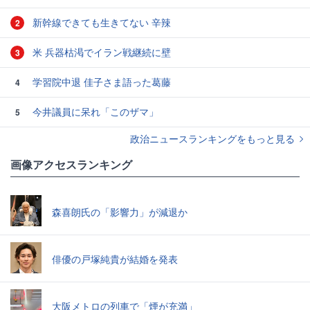
新幹線できても生きてない 辛辣
2
米 兵器枯渇でイラン戦継続に壁
3
学習院中退 佳子さま語った葛藤
4
今井議員に呆れ「このザマ」
5
政治ニュースランキングをもっと見る
画像アクセスランキング
森喜朗氏の「影響力」が減退か
俳優の戸塚純貴が結婚を発表
大阪メトロの列車で「煙が充満」