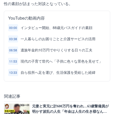
性の素顔が詰まった対談となっている。
YouTubeの動画内容
インタビュー開始、88歳元バスガイドの素顔
00:00
一人暮らしのお困りごとと介護サービスの活用
03:38
遺族年金約10万円でやりくりする日々の工夫
06:58
現代の子育て世代へ「子供に色々な景色を見せて」
11:53
自ら役所へ足を運び、生活保護を受給した経緯
13:33
関連記事
元妻と実兄に計600万円を奪われ…63歳警備員が
明かす波乱の人生「年金は人生の生き様なんで