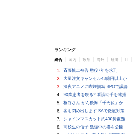
ランキング
総合
国内
政治
海外
経済
IT
1.
斉藤慎二被告 懲役7年を求刑
2.
大量注文キャンセル43億円以上か
3.
深夜アニメに喫煙描写 BPOで議論
4.
90歳患者を殴る? 看護助手を逮捕
5.
桐谷さん がん後悔「千円位」か
6.
客を閉め出します SAで徹底対策
7.
シャインマスカット約400房盗難
8.
高校生の信子 勉強中の姿を公開