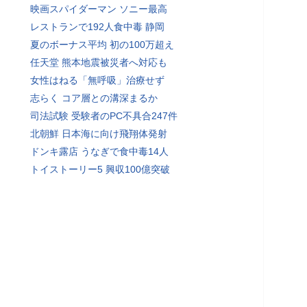
映画スパイダーマン ソニー最高
レストランで192人食中毒 静岡
夏のボーナス平均 初の100万超え
任天堂 熊本地震被災者へ対応も
女性はねる「無呼吸」治療せず
志らく コア層との溝深まるか
司法試験 受験者のPC不具合247件
北朝鮮 日本海に向け飛翔体発射
ドンキ露店 うなぎで食中毒14人
トイストーリー5 興収100億突破