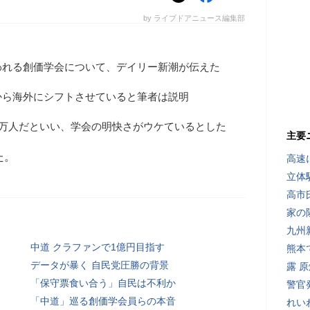
by ライブドアニュース編集部
われる創価学会について、デイリー新潮が伝えた
から海外にシフトさせていると筆者は説明
0万人だといい、学会の明快さがウケているとした
主要
た。
高速
立体
高市
家の
九州
中道 クラファンで1億円目指す
熊本
データが暴く 自民党圧勝の背景
露 
「保守票食い合う」自民は不利か
警官
「中道」巡る創価学会員らの本音
れい