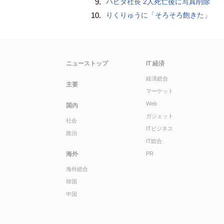
9.
ハビタ社長 2人死亡後に写真削除
10.
りくりゅうに「そろそろ飽きた」
ニューストップ
IT 経済
経済総合
主要
マーケット
Web
国内
ガジェット
社会
ITビジネス
政治
IT総合
海外
PR
海外総合
韓国
中国