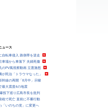
ニュース
に自転車侵入 路側帯を逆走
駐車場から車落下 夫婦死傷
氏のPV風視察動画 立憲激怒
隣が民泊「トラウマなった」
新幹線の再開「8月中」示唆
で最大震度4の地震
原爆投下巡り広島市長を批判
発砲で死亡 直前に不審行動
わ「いのちの党」に変更へ