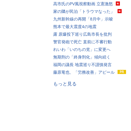
高市氏のPV風視察動画 立憲激怒
家の隣が民泊「トラウマなった」
九州新幹線の再開「8月中」示唆
熊本で最大震度4の地震
露 原爆投下巡り広島市長を批判
警官発砲で死亡 直前に不審行動
れいわ「いのちの党」に変更へ
無期刑の「終身刑化」傾向続く
福岡の議長 地震巡り不謹慎発言
藤原竜也、「労務改善」アピール
もっと見る