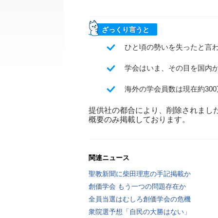
ざっくり言うと
ひと頃の勢いを失ったと言
学会はいま、その目を国内
海外の学会員数は現在約30
提供社の都合により、削除されまし
概要のみ掲載しております。
関連ニュース
聖教新聞に柴田理恵の手記掲載か
創価学会 もう一つの問題存在か
全員当選はむしろ創価学会の危機
衆院選予想「自民の大勝はない」