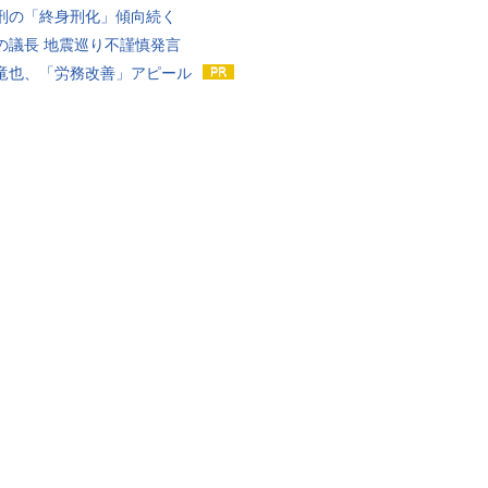
刑の「終身刑化」傾向続く
の議長 地震巡り不謹慎発言
竜也、「労務改善」アピール