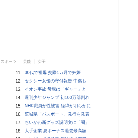
スポーツ
芸能
女子
11.
30代で祖母 交際1カ月で妊娠
12.
セクシー女優の寄付報告 中傷も
13.
イオン事故 母親は「ギャー」と
14.
週刊少年ジャンプ 初100万部割れ
15.
NHK職員が性被害 経緯が明らかに
16.
茨城県「パスポート」発行を発表
17.
ちいかわ新グッズ説明文に「闇」
18.
大手企業 夏ボーナス過去最高額