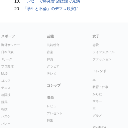
19.
コンビニで爆発音 店は煙で充満
20.
「学生と不倫」のデマ→現実に
スポーツ
芸能
女子
海外サッカー
芸能総合
恋愛
日本代表
音楽
ライフスタイル
Jリーグ
韓流
ファッション
プロ野球
グラビア
トレンド
MLB
テレビ
本
ゴルフ
ゴシップ
教育・仕事
テニス
からだ
格闘技
映画
マネー
競馬
レビュー
車
相撲
プレゼント
グルメ
バスケ
特集
バレー
YouTube